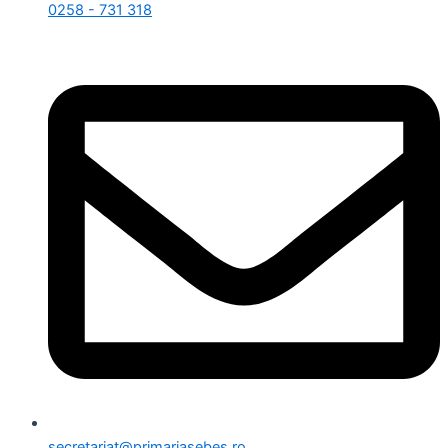
0258 - 731 318
secretariat@primariasebes.ro