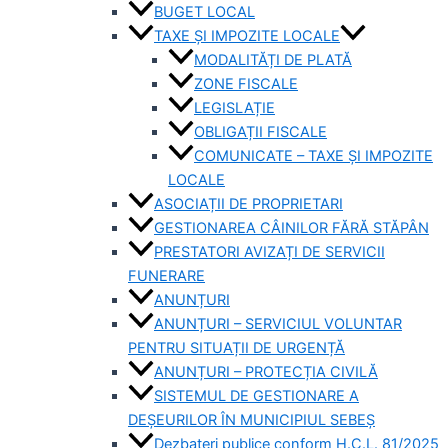
BUGET LOCAL
TAXE ȘI IMPOZITE LOCALE
MODALITĂȚI DE PLATĂ
ZONE FISCALE
LEGISLAȚIE
OBLIGAȚII FISCALE
COMUNICATE – TAXE ȘI IMPOZITE
LOCALE
ASOCIAȚII DE PROPRIETARI
GESTIONAREA CÂINILOR FĂRĂ STĂPÂN
PRESTATORI AVIZAȚI DE SERVICII
FUNERARE
ANUNȚURI
ANUNȚURI – SERVICIUL VOLUNTAR
PENTRU SITUAȚII DE URGENȚĂ
ANUNȚURI – PROTECȚIA CIVILĂ
SISTEMUL DE GESTIONARE A
DEȘEURILOR ÎN MUNICIPIUL SEBEȘ
Dezbateri publice conform H.C.L. 81/2025