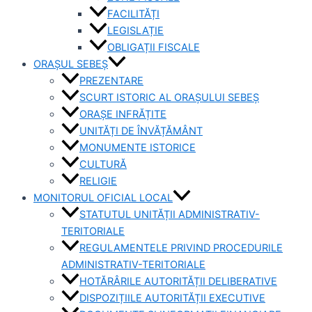
FACILITĂȚI
LEGISLAȚIE
OBLIGAȚII FISCALE
ORAȘUL SEBEȘ
PREZENTARE
SCURT ISTORIC AL ORAȘULUI SEBEȘ
ORAȘE INFRĂȚITE
UNITĂȚI DE ÎNVĂȚĂMÂNT
MONUMENTE ISTORICE
CULTURĂ
RELIGIE
MONITORUL OFICIAL LOCAL
STATUTUL UNITĂȚII ADMINISTRATIV-
TERITORIALE
REGULAMENTELE PRIVIND PROCEDURILE
ADMINISTRATIV-TERITORIALE
HOTĂRÂRILE AUTORITĂȚII DELIBERATIVE
DISPOZIȚIILE AUTORITĂȚII EXECUTIVE