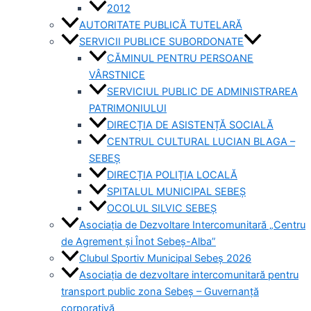
2012
AUTORITATE PUBLICĂ TUTELARĂ
SERVICII PUBLICE SUBORDONATE
CĂMINUL PENTRU PERSOANE
VÂRSTNICE
SERVICIUL PUBLIC DE ADMINISTRAREA
PATRIMONIULUI
DIRECȚIA DE ASISTENȚĂ SOCIALĂ
CENTRUL CULTURAL LUCIAN BLAGA –
SEBEȘ
DIRECȚIA POLIȚIA LOCALĂ
SPITALUL MUNICIPAL SEBEȘ
OCOLUL SILVIC SEBEȘ
Asociația de Dezvoltare Intercomunitară „Centru
de Agrement și Înot Sebeș-Alba”
Clubul Sportiv Municipal Sebeș 2026
Asociația de dezvoltare intercomunitară pentru
transport public zona Sebeș – Guvernanță
corporativă