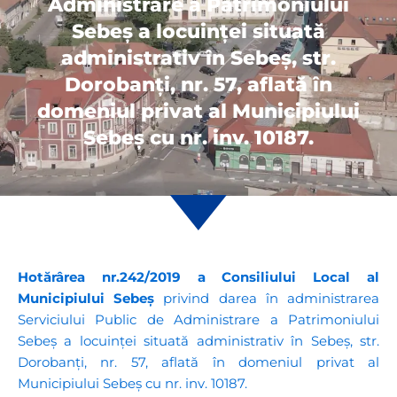
Administrare a Patrimoniului
Sebeş a locuinței situată
administrativ în Sebeş, str.
Dorobanți, nr. 57, aflată în
domeniul privat al Municipiului
Sebeş cu nr. inv. 10187.
Hotărârea nr.242/2019
a Consiliului Local al
Municipiului Sebeș
privind darea în administrarea
Serviciului Public de Administrare a Patrimoniului
Sebeş a locuinței situată administrativ în Sebeş, str.
Dorobanți, nr. 57, aflată în domeniul privat al
Municipiului Sebeş cu nr. inv. 10187.