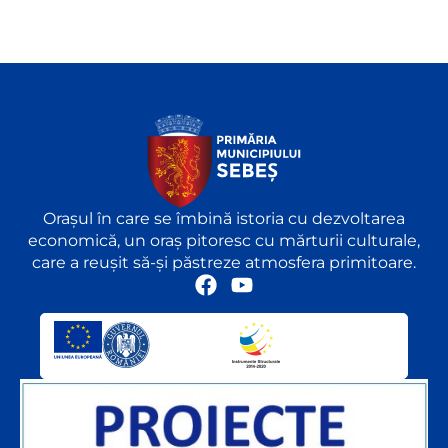
Orașul în care se îmbină istoria cu dezvoltarea
economică, un oraș pitoresc cu mărturii culturale,
care a reușit să-și păstreze atmosfera primitoare.
F
Y
a
o
c
u
e
t
b
u
o
b
o
e
k