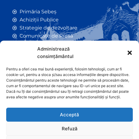
Primăria Sebeș
Achiziții Publice
Strategie de dezvoltare
Comunicate de Presă
Taxe și Impozite Locale
Administrează
Anunțuri
consimțământul
Hotarâri de Consiliu
Certificate de Urbanism
Pentru a oferi cea mai bună experiență, folosim tehnologii, cum ar fi
cookie-uri, pentru a stoca și/sau accesa informațiile despre dispozitive.
Autorizații de Construcții
Consimțământul pentru aceste tehnologii ne permite să procesăm date,
Orașe Înfrățite
cum ar fi comportamentul de navigare sau ID-uri unice pe acest site.
Dacă nu îți dai consimțământul sau îți retragi consimțământul dat poate
Contact
avea afecte negative asupra unor anumite funcționalități și funcții.
Acceptă
Refuză