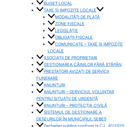
BUGET LOCAL
TAXE ȘI IMPOZITE LOCALE
MODALITĂȚI DE PLATĂ
ZONE FISCALE
LEGISLAȚIE
OBLIGAȚII FISCALE
COMUNICATE – TAXE ȘI IMPOZITE
LOCALE
ASOCIAȚII DE PROPRIETARI
GESTIONAREA CÂINILOR FĂRĂ STĂPÂN
PRESTATORI AVIZAȚI DE SERVICII
FUNERARE
ANUNȚURI
ANUNȚURI – SERVICIUL VOLUNTAR
PENTRU SITUAȚII DE URGENȚĂ
ANUNȚURI – PROTECȚIA CIVILĂ
SISTEMUL DE GESTIONARE A
DEȘEURILOR ÎN MUNICIPIUL SEBEȘ
Dezbateri publice conform H.C.L. 81/2025