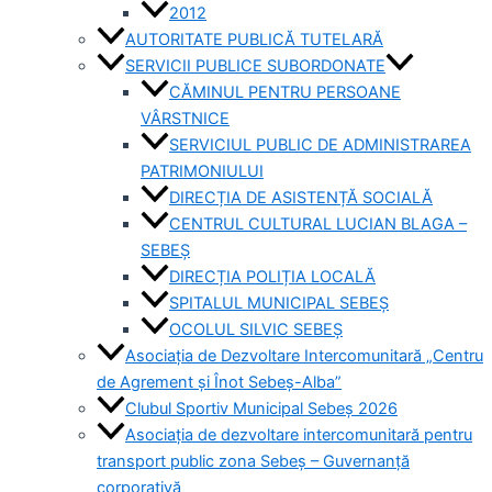
2012
AUTORITATE PUBLICĂ TUTELARĂ
SERVICII PUBLICE SUBORDONATE
CĂMINUL PENTRU PERSOANE
VÂRSTNICE
SERVICIUL PUBLIC DE ADMINISTRAREA
PATRIMONIULUI
DIRECȚIA DE ASISTENȚĂ SOCIALĂ
CENTRUL CULTURAL LUCIAN BLAGA –
SEBEȘ
DIRECȚIA POLIȚIA LOCALĂ
SPITALUL MUNICIPAL SEBEȘ
OCOLUL SILVIC SEBEȘ
Asociația de Dezvoltare Intercomunitară „Centru
de Agrement și Înot Sebeș-Alba”
Clubul Sportiv Municipal Sebeș 2026
Asociația de dezvoltare intercomunitară pentru
transport public zona Sebeș – Guvernanță
corporativă