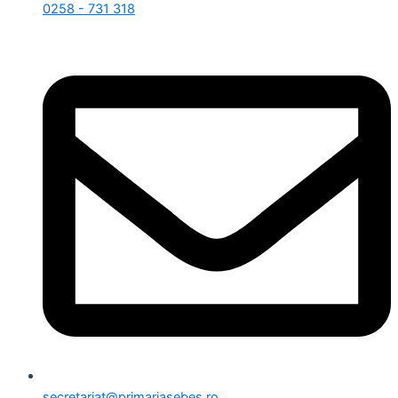
0258 - 731 318
secretariat@primariasebes.ro