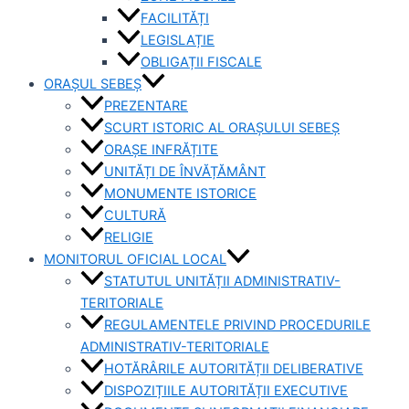
FACILITĂȚI
LEGISLAȚIE
OBLIGAȚII FISCALE
ORAȘUL SEBEȘ
PREZENTARE
SCURT ISTORIC AL ORAȘULUI SEBEȘ
ORAȘE INFRĂȚITE
UNITĂȚI DE ÎNVĂȚĂMÂNT
MONUMENTE ISTORICE
CULTURĂ
RELIGIE
MONITORUL OFICIAL LOCAL
STATUTUL UNITĂȚII ADMINISTRATIV-
TERITORIALE
REGULAMENTELE PRIVIND PROCEDURILE
ADMINISTRATIV-TERITORIALE
HOTĂRÂRILE AUTORITĂȚII DELIBERATIVE
DISPOZIȚIILE AUTORITĂȚII EXECUTIVE