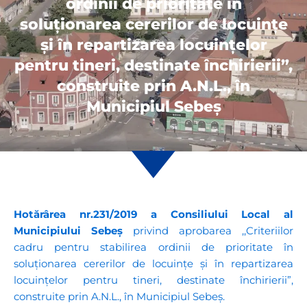
ordinii de prioritate în
soluționarea cererilor de locuințe
și în repartizarea locuințelor
pentru tineri, destinate închirierii”,
construite prin A.N.L., în
Municipiul Sebeș
Hotărârea nr.231/2019 a Consiliului Local al
Municipiului Sebeș
privind aprobarea ,,Criteriilor
cadru pentru stabilirea ordinii de prioritate în
soluționarea cererilor de locuințe și în repartizarea
locuințelor pentru tineri, destinate închirierii”,
construite prin A.N.L., în Municipiul Sebeș.