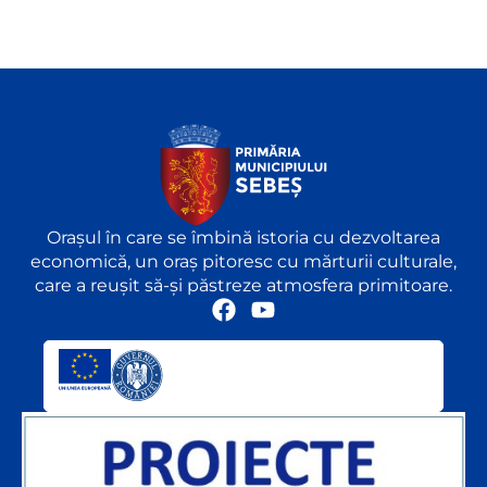
Orașul în care se îmbină istoria cu dezvoltarea
economică, un oraș pitoresc cu mărturii culturale,
care a reușit să-și păstreze atmosfera primitoare.
F
Y
a
o
c
u
e
t
b
u
o
b
o
e
k