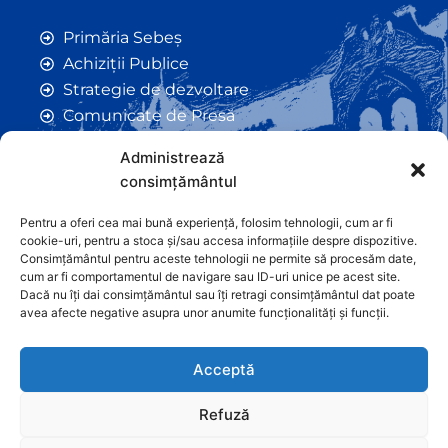
Primăria Sebeș
Achiziții Publice
Strategie de dezvoltare
Comunicate de Presă
Taxe și Impozite Locale
Administrează
Anunțuri
consimțământul
Hotarâri de Consiliu
Certificate de Urbanism
Pentru a oferi cea mai bună experiență, folosim tehnologii, cum ar fi
cookie-uri, pentru a stoca și/sau accesa informațiile despre dispozitive.
Autorizații de Construcții
Consimțământul pentru aceste tehnologii ne permite să procesăm date,
Orașe Înfrățite
cum ar fi comportamentul de navigare sau ID-uri unice pe acest site.
Dacă nu îți dai consimțământul sau îți retragi consimțământul dat poate
Contact
avea afecte negative asupra unor anumite funcționalități și funcții.
Acceptă
Refuză