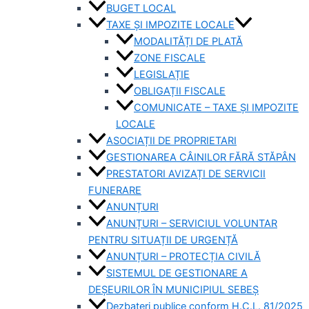
BUGET LOCAL
TAXE ȘI IMPOZITE LOCALE
MODALITĂȚI DE PLATĂ
ZONE FISCALE
LEGISLAȚIE
OBLIGAȚII FISCALE
COMUNICATE – TAXE ȘI IMPOZITE
LOCALE
ASOCIAȚII DE PROPRIETARI
GESTIONAREA CÂINILOR FĂRĂ STĂPÂN
PRESTATORI AVIZAȚI DE SERVICII
FUNERARE
ANUNȚURI
ANUNȚURI – SERVICIUL VOLUNTAR
PENTRU SITUAȚII DE URGENȚĂ
ANUNȚURI – PROTECȚIA CIVILĂ
SISTEMUL DE GESTIONARE A
DEȘEURILOR ÎN MUNICIPIUL SEBEȘ
Dezbateri publice conform H.C.L. 81/2025