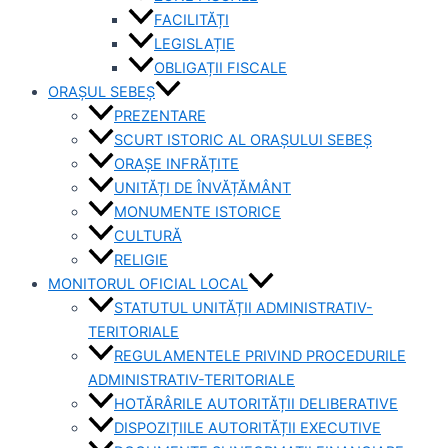
FACILITĂȚI
LEGISLAȚIE
OBLIGAȚII FISCALE
ORAȘUL SEBEȘ
PREZENTARE
SCURT ISTORIC AL ORAȘULUI SEBEȘ
ORAȘE INFRĂȚITE
UNITĂȚI DE ÎNVĂȚĂMÂNT
MONUMENTE ISTORICE
CULTURĂ
RELIGIE
MONITORUL OFICIAL LOCAL
STATUTUL UNITĂȚII ADMINISTRATIV-
TERITORIALE
REGULAMENTELE PRIVIND PROCEDURILE
ADMINISTRATIV-TERITORIALE
HOTĂRÂRILE AUTORITĂȚII DELIBERATIVE
DISPOZIȚIILE AUTORITĂȚII EXECUTIVE