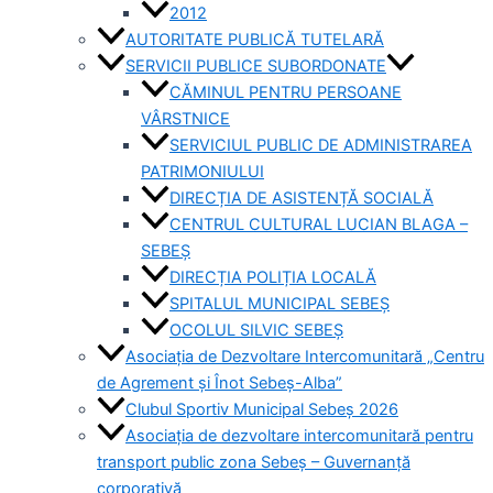
2012
AUTORITATE PUBLICĂ TUTELARĂ
SERVICII PUBLICE SUBORDONATE
CĂMINUL PENTRU PERSOANE
VÂRSTNICE
SERVICIUL PUBLIC DE ADMINISTRAREA
PATRIMONIULUI
DIRECȚIA DE ASISTENȚĂ SOCIALĂ
CENTRUL CULTURAL LUCIAN BLAGA –
SEBEȘ
DIRECȚIA POLIȚIA LOCALĂ
SPITALUL MUNICIPAL SEBEȘ
OCOLUL SILVIC SEBEȘ
Asociația de Dezvoltare Intercomunitară „Centru
de Agrement și Înot Sebeș-Alba”
Clubul Sportiv Municipal Sebeș 2026
Asociația de dezvoltare intercomunitară pentru
transport public zona Sebeș – Guvernanță
corporativă