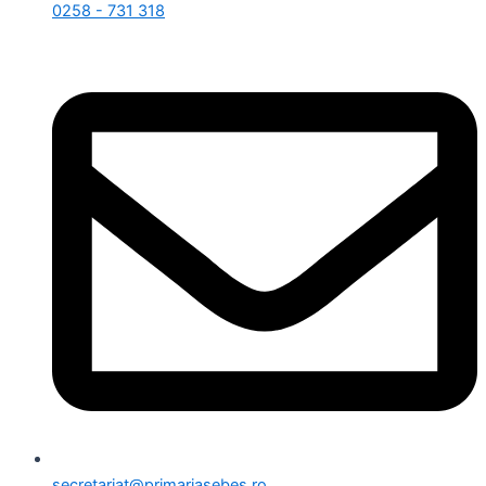
0258 - 731 318
secretariat@primariasebes.ro