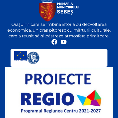
Orașul în care se îmbină istoria cu dezvoltarea
economică, un oraș pitoresc cu mărturii culturale,
care a reușit să-și păstreze atmosfera primitoare.
F
Y
a
o
c
u
e
t
b
u
o
b
o
e
k