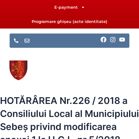
Skip
E-payment
to
content
Programare ghișeu (acte identitate)
F
I
Y
a
n
o
c
s
u
e
t
t
b
a
u
o
g
b
o
r
e
k
a
m
HOTĂRÂREA Nr.226 / 2018 a
Consiliului Local al Municipiului
Sebeș privind modificarea