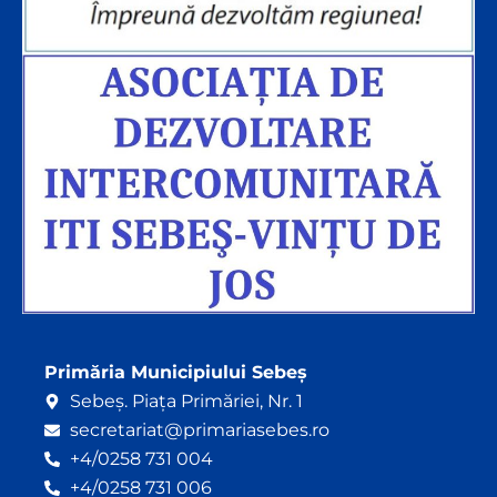
Primăria Municipiului Sebeș
Sebeș. Piața Primăriei, Nr. 1
secretariat@primariasebes.ro
+4/0258 731 004
+4/0258 731 006