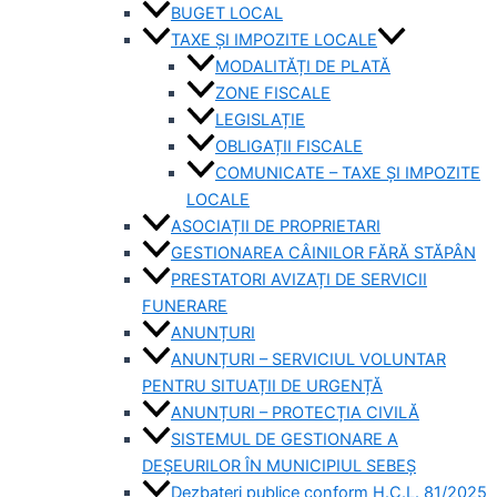
BUGET LOCAL
TAXE ȘI IMPOZITE LOCALE
MODALITĂȚI DE PLATĂ
ZONE FISCALE
LEGISLAȚIE
OBLIGAȚII FISCALE
COMUNICATE – TAXE ȘI IMPOZITE
LOCALE
ASOCIAȚII DE PROPRIETARI
GESTIONAREA CÂINILOR FĂRĂ STĂPÂN
PRESTATORI AVIZAȚI DE SERVICII
FUNERARE
ANUNȚURI
ANUNȚURI – SERVICIUL VOLUNTAR
PENTRU SITUAȚII DE URGENȚĂ
ANUNȚURI – PROTECȚIA CIVILĂ
SISTEMUL DE GESTIONARE A
DEȘEURILOR ÎN MUNICIPIUL SEBEȘ
Dezbateri publice conform H.C.L. 81/2025