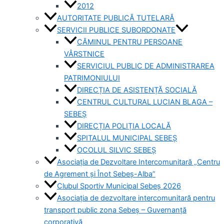
2012
AUTORITATE PUBLICĂ TUTELARĂ
SERVICII PUBLICE SUBORDONATE
CĂMINUL PENTRU PERSOANE
VÂRSTNICE
SERVICIUL PUBLIC DE ADMINISTRAREA
PATRIMONIULUI
DIRECȚIA DE ASISTENȚĂ SOCIALĂ
CENTRUL CULTURAL LUCIAN BLAGA –
SEBEȘ
DIRECȚIA POLIȚIA LOCALĂ
SPITALUL MUNICIPAL SEBEȘ
OCOLUL SILVIC SEBEȘ
Asociația de Dezvoltare Intercomunitară „Centru
de Agrement și Înot Sebeș-Alba”
Clubul Sportiv Municipal Sebeș 2026
Asociația de dezvoltare intercomunitară pentru
transport public zona Sebeș – Guvernanță
corporativă