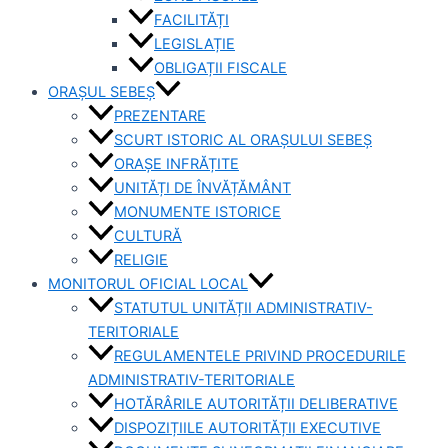
FACILITĂȚI
LEGISLAȚIE
OBLIGAȚII FISCALE
ORAȘUL SEBEȘ
PREZENTARE
SCURT ISTORIC AL ORAȘULUI SEBEȘ
ORAȘE INFRĂȚITE
UNITĂȚI DE ÎNVĂȚĂMÂNT
MONUMENTE ISTORICE
CULTURĂ
RELIGIE
MONITORUL OFICIAL LOCAL
STATUTUL UNITĂȚII ADMINISTRATIV-
TERITORIALE
REGULAMENTELE PRIVIND PROCEDURILE
ADMINISTRATIV-TERITORIALE
HOTĂRÂRILE AUTORITĂȚII DELIBERATIVE
DISPOZIȚIILE AUTORITĂȚII EXECUTIVE