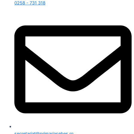
0258 - 731 318
secretariat@primariasebes.ro