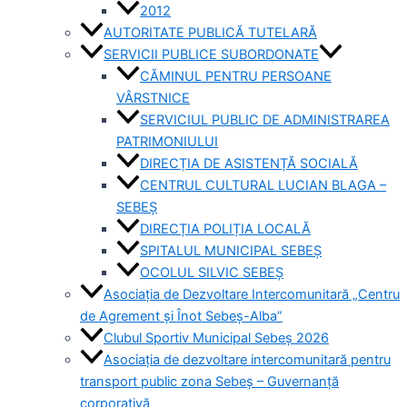
2012
AUTORITATE PUBLICĂ TUTELARĂ
SERVICII PUBLICE SUBORDONATE
CĂMINUL PENTRU PERSOANE
VÂRSTNICE
SERVICIUL PUBLIC DE ADMINISTRAREA
PATRIMONIULUI
DIRECȚIA DE ASISTENȚĂ SOCIALĂ
CENTRUL CULTURAL LUCIAN BLAGA –
SEBEȘ
DIRECȚIA POLIȚIA LOCALĂ
SPITALUL MUNICIPAL SEBEȘ
OCOLUL SILVIC SEBEȘ
Asociația de Dezvoltare Intercomunitară „Centru
de Agrement și Înot Sebeș-Alba”
Clubul Sportiv Municipal Sebeș 2026
Asociația de dezvoltare intercomunitară pentru
transport public zona Sebeș – Guvernanță
corporativă