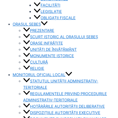
FACILITĂȚI
LEGISLAȚIE
OBLIGAȚII FISCALE
ORAȘUL SEBEȘ
PREZENTARE
SCURT ISTORIC AL ORAȘULUI SEBEȘ
ORAȘE INFRĂȚITE
UNITĂȚI DE ÎNVĂȚĂMÂNT
MONUMENTE ISTORICE
CULTURĂ
RELIGIE
MONITORUL OFICIAL LOCAL
STATUTUL UNITĂȚII ADMINISTRATIV-
TERITORIALE
REGULAMENTELE PRIVIND PROCEDURILE
ADMINISTRATIV-TERITORIALE
HOTĂRÂRILE AUTORITĂȚII DELIBERATIVE
DISPOZIȚIILE AUTORITĂȚII EXECUTIVE