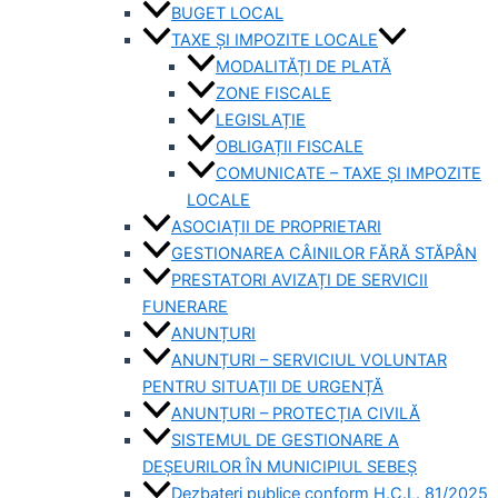
BUGET LOCAL
TAXE ȘI IMPOZITE LOCALE
MODALITĂȚI DE PLATĂ
ZONE FISCALE
LEGISLAȚIE
OBLIGAȚII FISCALE
COMUNICATE – TAXE ȘI IMPOZITE
LOCALE
ASOCIAȚII DE PROPRIETARI
GESTIONAREA CÂINILOR FĂRĂ STĂPÂN
PRESTATORI AVIZAȚI DE SERVICII
FUNERARE
ANUNȚURI
ANUNȚURI – SERVICIUL VOLUNTAR
PENTRU SITUAȚII DE URGENȚĂ
ANUNȚURI – PROTECȚIA CIVILĂ
SISTEMUL DE GESTIONARE A
DEȘEURILOR ÎN MUNICIPIUL SEBEȘ
Dezbateri publice conform H.C.L. 81/2025