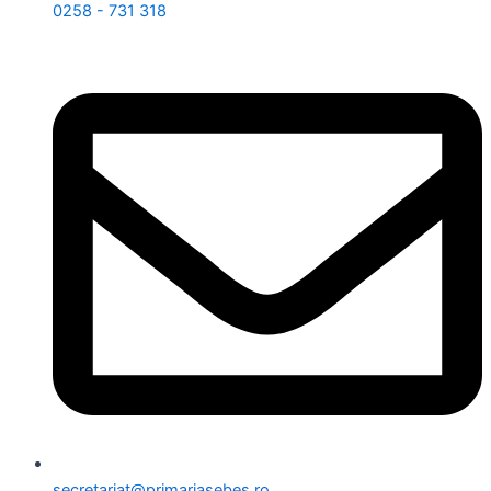
0258 - 731 318
secretariat@primariasebes.ro