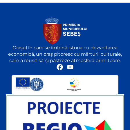
Orașul în care se îmbină istoria cu dezvoltarea
economică, un oraș pitoresc cu mărturii culturale,
care a reușit să-și păstreze atmosfera primitoare.
F
Y
a
o
c
u
e
t
b
u
o
b
o
e
k