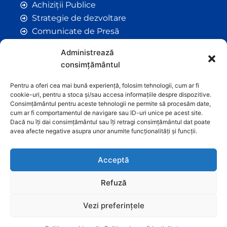
Achiziții Publice
Strategie de dezvoltare
Comunicate de Presă
Taxe și Impozite Locale
Administrează
Anunțuri
consimțământul
Hotarâri de Consiliu
Certificate de Urbanism
Pentru a oferi cea mai bună experiență, folosim tehnologii, cum ar fi
cookie-uri, pentru a stoca și/sau accesa informațiile despre dispozitive.
Autorizații de Construcții
Consimțământul pentru aceste tehnologii ne permite să procesăm date,
Orașe Înfrățite
cum ar fi comportamentul de navigare sau ID-uri unice pe acest site.
Dacă nu îți dai consimțământul sau îți retragi consimțământul dat poate
Contact
avea afecte negative asupra unor anumite funcționalități și funcții.
Acceptă
Refuză
Vezi preferințele
Graficã și dezvoltare website