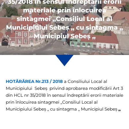
35/2018 în sensul îndreptării erorii
materiale prin înlocuirea
sintagmei ,,Consiliul Local al
Municipiului Sebeș ,, cu sintagma ,,
Municipiul Sebeș ,,
HOTĂRÂREA Nr.213 / 2018
a Consiliului Local al
Municipiului Sebeș privind aprobarea modificării Art 3
din HCL nr 35/2018 în sensul îndreptării erorii materiale
prin înlocuirea sintagmei ,,Consiliul Local al
Municipiului Sebeș ,, cu sintagma ,, Municipiul Sebeș
,,