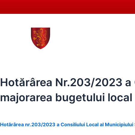
Skip
to
content
0258 - 731 318
secreta
ACASĂ
PRIMĂRIA SEBEȘ
CONSIL
Hotărârea Nr.203/2023 a C
majorarea bugetului local
Hotărârea nr.203/2023 a Consiliului Local al Municipiului