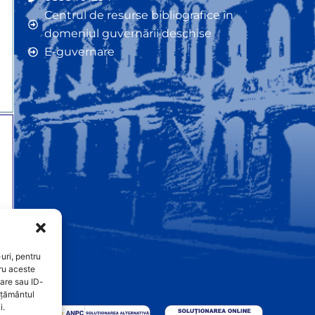
Centrul de resurse bibliografice în
domeniul guvernării deschise
E-guvernare
uri, pentru
ru aceste
are sau ID-
imțământul
i.