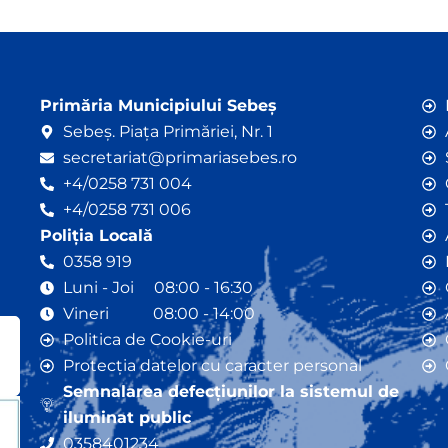
Primăria Municipiului Sebeș
Sebeș. Piața Primăriei, Nr. 1
secretariat@primariasebes.ro
+4/0258 731 004
+4/0258 731 006
Poliția Locală
0358 919
Luni - Joi 08:00 - 16:30
Vineri 08:00 - 14:00
Politica de Cookie-uri
Protecția datelor cu caracter personal
Semnalarea defecțiunilor la sistemul de
iluminat public
0358401234