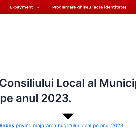
E-payment
Programare ghișeu (acte identitate)
F
Y
riat@primariasebes.ro
a
o
c
u
e
t
b
u
IUL LOCAL
E-ADMINISTRAȚIE
ORAȘUL SEBE
o
b
o
e
k
onsiliului Local al Munici
 pe anul 2023.
 Sebeș
privind majorarea bugetului local pe anul 2023.