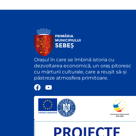
Orașul în care se îmbină istoria cu
dezvoltarea economică, un oraș pitoresc
cu mărturii culturale, care a reușit să-și
păstreze atmosfera primitoare.
F
Y
a
o
c
u
e
t
b
u
o
b
o
e
k