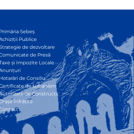
Primăria Sebeș
Achiziții Publice
Strategie de dezvoltare
Comunicate de Presă
Taxe și Impozite Locale
Anunțuri
Hotarâri de Consiliu
Certificate de Urbanism
Autorizații de Construcții
Orașe Înfrățite
Contact