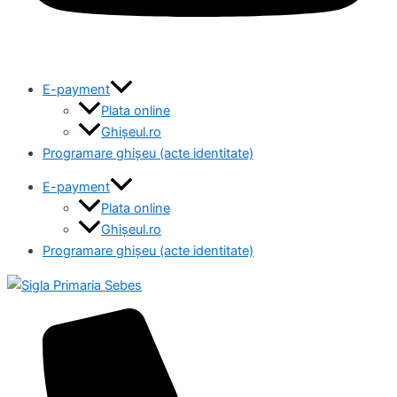
E-payment
Plata online
Ghișeul.ro
Programare ghișeu (acte identitate)
E-payment
Plata online
Ghișeul.ro
Programare ghișeu (acte identitate)