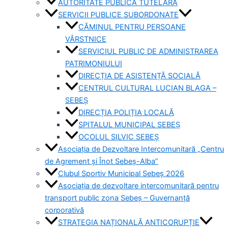
AUTORITATE PUBLICĂ TUTELARĂ
SERVICII PUBLICE SUBORDONATE
CĂMINUL PENTRU PERSOANE
VÂRSTNICE
SERVICIUL PUBLIC DE ADMINISTRAREA
PATRIMONIULUI
DIRECȚIA DE ASISTENȚĂ SOCIALĂ
CENTRUL CULTURAL LUCIAN BLAGA –
SEBEȘ
DIRECȚIA POLIȚIA LOCALĂ
SPITALUL MUNICIPAL SEBEȘ
OCOLUL SILVIC SEBEȘ
Asociația de Dezvoltare Intercomunitară „Centru
de Agrement și Înot Sebeș-Alba”
Clubul Sportiv Municipal Sebeș 2026
Asociația de dezvoltare intercomunitară pentru
transport public zona Sebeș – Guvernanță
corporativă
STRATEGIA NAȚIONALĂ ANTICORUPȚIE