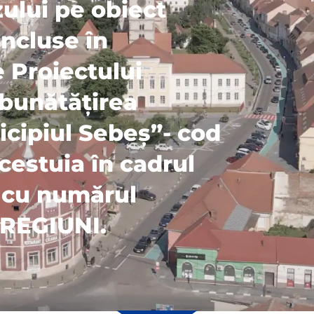
zului pe obiect
incluse în
 Proiectului
mbunătățirea
unicipiul Sebeș”- cod
cestuia în cadrul
e cu numărul
 REGIUNI.