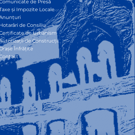
Comunicate de Presă
Taxe și Impozite Locale
Anunțuri
Hotarâri de Consiliu
Certificate de Urbanism
Autorizații de Construcții
Orașe Înfrățite
Contact