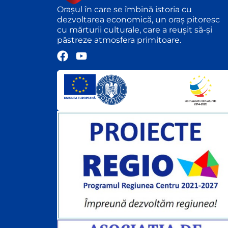
Orașul în care se îmbină istoria cu
dezvoltarea economică, un oraș pitoresc
cu mărturii culturale, care a reușit să-și
păstreze atmosfera primitoare.
F
Y
a
o
c
u
e
t
b
u
o
b
o
e
k