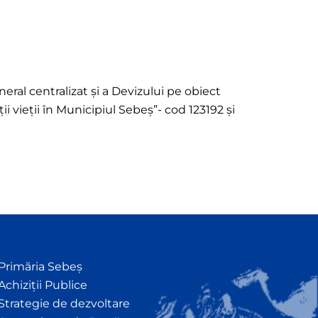
eral centralizat și a Devizului pe obiect
ii vieții în Municipiul Sebeș”- cod 123192 și
Primăria Sebeș
Achiziții Publice
Strategie de dezvoltare