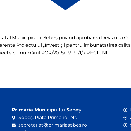
ocal al Municipiului Sebeș privind aprobarea Devizului Gen
ferente Proiectului „Investiții pentru îmbunătățirea calităț
oiecte cu numărul POR/2018/13/13.1/1/7 REGIUNI.
Primăria Municipiului Sebeș
Sebeș. Piața Primăriei, Nr. 1
secretariat@primariasebes.ro