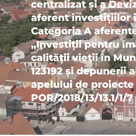
centralizat și a Devi
aferent investițiilor 
Categoria A aferente
„Investiții pentru î
calității vieții în M
123192 și depunerii a
apelului de proiect
POR/2018/13/13.1/1/7