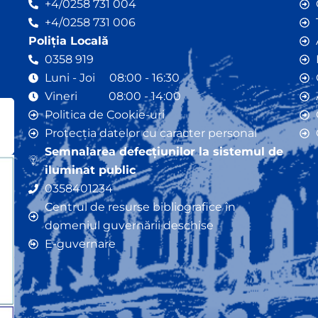
+4/0258 731 004
+4/0258 731 006
Poliția Locală
0358 919
Luni - Joi 08:00 - 16:30
Vineri 08:00 - 14:00
Politica de Cookie-uri
Protecția datelor cu caracter personal
Semnalarea defecțiunilor la sistemul de
iluminat public
0358401234
Centrul de resurse bibliografice în
domeniul guvernării deschise
E-guvernare