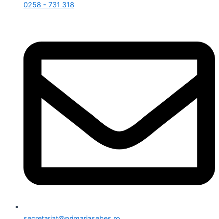
0258 - 731 318
secretariat@primariasebes.ro