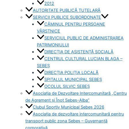
2012
AUTORITATE PUBLICĂ TUTELARĂ
SERVICII PUBLICE SUBORDONATE
CĂMINUL PENTRU PERSOANE
VÂRSTNICE
SERVICIUL PUBLIC DE ADMINISTRAREA
PATRIMONIULUI
DIRECȚIA DE ASISTENȚĂ SOCIALĂ
CENTRUL CULTURAL LUCIAN BLAGA –
SEBEȘ
DIRECȚIA POLIȚIA LOCALĂ
SPITALUL MUNICIPAL SEBEȘ
OCOLUL SILVIC SEBEȘ
Asociația de Dezvoltare Intercomunitară „Centru
de Agrement și Înot Sebeș-Alba”
Clubul Sportiv Municipal Sebeș 2026
Asociația de dezvoltare intercomunitară pentru
transport public zona Sebeș – Guvernanță
corporativă