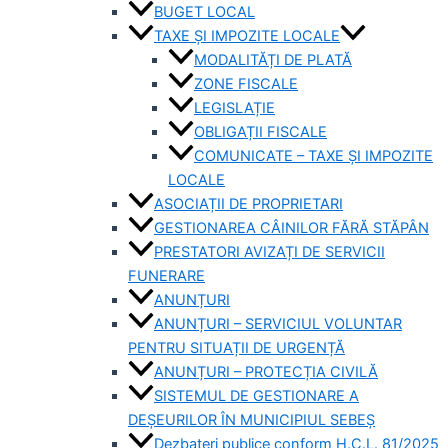
BUGET LOCAL
TAXE ȘI IMPOZITE LOCALE
MODALITĂȚI DE PLATĂ
ZONE FISCALE
LEGISLAȚIE
OBLIGAȚII FISCALE
COMUNICATE – TAXE ȘI IMPOZITE
LOCALE
ASOCIAȚII DE PROPRIETARI
GESTIONAREA CÂINILOR FĂRĂ STĂPÂN
PRESTATORI AVIZAȚI DE SERVICII
FUNERARE
ANUNȚURI
ANUNȚURI – SERVICIUL VOLUNTAR
PENTRU SITUAȚII DE URGENȚĂ
ANUNȚURI – PROTECȚIA CIVILĂ
SISTEMUL DE GESTIONARE A
DEȘEURILOR ÎN MUNICIPIUL SEBEȘ
Dezbateri publice conform H.C.L. 81/2025