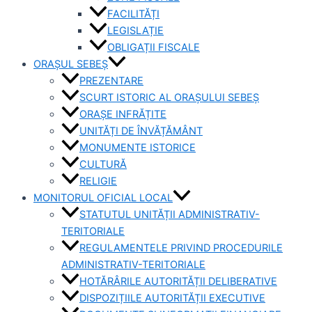
FACILITĂȚI
LEGISLAȚIE
OBLIGAȚII FISCALE
ORAȘUL SEBEȘ
PREZENTARE
SCURT ISTORIC AL ORAȘULUI SEBEȘ
ORAȘE INFRĂȚITE
UNITĂȚI DE ÎNVĂȚĂMÂNT
MONUMENTE ISTORICE
CULTURĂ
RELIGIE
MONITORUL OFICIAL LOCAL
STATUTUL UNITĂȚII ADMINISTRATIV-
TERITORIALE
REGULAMENTELE PRIVIND PROCEDURILE
ADMINISTRATIV-TERITORIALE
HOTĂRÂRILE AUTORITĂȚII DELIBERATIVE
DISPOZIȚIILE AUTORITĂȚII EXECUTIVE