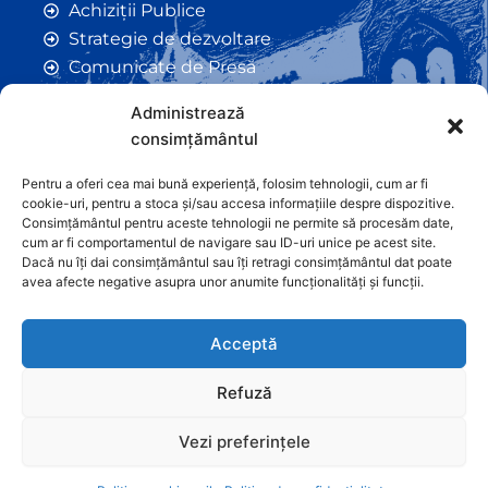
Achiziții Publice
Strategie de dezvoltare
Comunicate de Presă
Taxe și Impozite Locale
Administrează
Anunțuri
consimțământul
Hotarâri de Consiliu
Certificate de Urbanism
Pentru a oferi cea mai bună experiență, folosim tehnologii, cum ar fi
cookie-uri, pentru a stoca și/sau accesa informațiile despre dispozitive.
Autorizații de Construcții
Consimțământul pentru aceste tehnologii ne permite să procesăm date,
Orașe Înfrățite
cum ar fi comportamentul de navigare sau ID-uri unice pe acest site.
Dacă nu îți dai consimțământul sau îți retragi consimțământul dat poate
Contact
avea afecte negative asupra unor anumite funcționalități și funcții.
Acceptă
Refuză
Vezi preferințele
Graficã și dezvoltare website