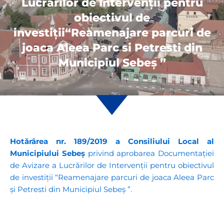
Lucrărilor de Intervenţii pentru
obiectivul de
investiţii“Reamenajare parcuri de
joaca Aleea Parc si Petresti din
Municipiul Sebeş ”
Hotărârea nr. 189/2019 a Consiliului Local al
Municipiului Sebeș
privind aprobarea Documentaţiei
de Avizare a Lucrărilor de Intervenţii pentru obiectivul
de investiţii “Reamenajare parcuri de joaca Aleea Parc
și Petresti din Municipiul Sebeş ”.