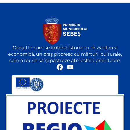
Orașul în care se îmbină istoria cu dezvoltarea
economică, un oraș pitoresc cu mărturii culturale,
care a reușit să-și păstreze atmosfera primitoare.
F
Y
a
o
c
u
e
t
b
u
o
b
o
e
k