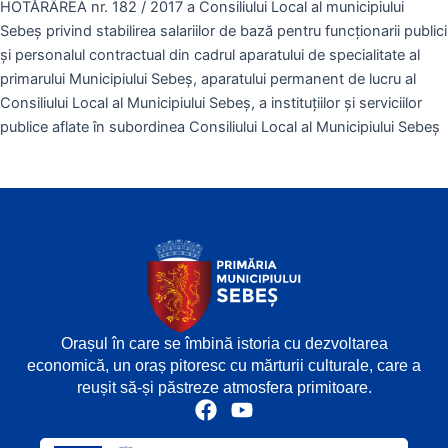
HOTĂRÂREA nr. 182 / 2017 a Consiliului Local al municipiului
Sebeş privind stabilirea salariilor de bază pentru funcţionarii publici
şi personalul contractual din cadrul aparatului de specialitate al
primarului Municipiului Sebeş, aparatului permanent de lucru al
Consiliului Local al Municipiului Sebeş, a instituţiilor şi serviciilor
publice aflate în subordinea Consiliului Local al Municipiului Sebeş
Orașul în care se îmbină istoria cu dezvoltarea
economică, un oraș pitoresc cu mărturii culturale, care a
reușit să-și păstreze atmosfera primitoare.
F
Y
a
o