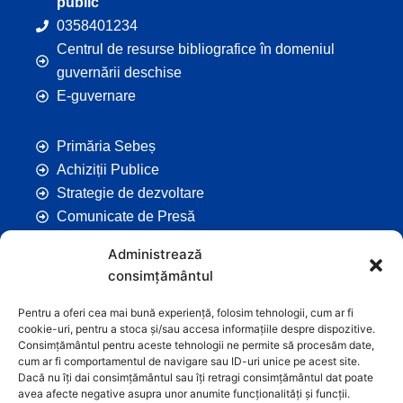
public
0358401234
Centrul de resurse bibliografice în domeniul
guvernării deschise
E-guvernare
Primăria Sebeș
Achiziții Publice
Strategie de dezvoltare
Comunicate de Presă
Taxe și Impozite Locale
Administrează
Anunțuri
consimțământul
Hotarâri de Consiliu
Certificate de Urbanism
Pentru a oferi cea mai bună experiență, folosim tehnologii, cum ar fi
cookie-uri, pentru a stoca și/sau accesa informațiile despre dispozitive.
Autorizații de Construcții
Consimțământul pentru aceste tehnologii ne permite să procesăm date,
Orașe Înfrățite
cum ar fi comportamentul de navigare sau ID-uri unice pe acest site.
Dacă nu îți dai consimțământul sau îți retragi consimțământul dat poate
Contact
avea afecte negative asupra unor anumite funcționalități și funcții.