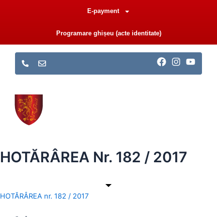
Skip
E-payment
to
content
Programare ghișeu (acte identitate)
F
I
Y
a
n
o
c
s
u
e
t
t
b
a
u
o
g
b
o
r
e
k
a
m
HOTĂRÂREA Nr. 182 / 2017
HOTĂRÂREA nr. 182 / 2017