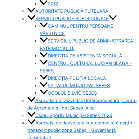
2012
AUTORITATE PUBLICĂ TUTELARĂ
SERVICII PUBLICE SUBORDONATE
CĂMINUL PENTRU PERSOANE
VÂRSTNICE
SERVICIUL PUBLIC DE ADMINISTRAREA
PATRIMONIULUI
DIRECȚIA DE ASISTENȚĂ SOCIALĂ
CENTRUL CULTURAL LUCIAN BLAGA –
SEBEȘ
DIRECȚIA POLIȚIA LOCALĂ
SPITALUL MUNICIPAL SEBEȘ
OCOLUL SILVIC SEBEȘ
Asociația de Dezvoltare Intercomunitară „Centru
de Agrement și Înot Sebeș-Alba”
Clubul Sportiv Municipal Sebeș 2026
Asociația de dezvoltare intercomunitară pentru
transport public zona Sebeș – Guvernanță
corporativă