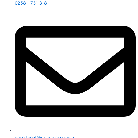
0258 - 731 318
secretariat@primariasebes.ro