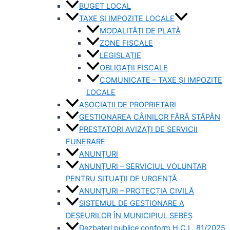
BUGET LOCAL
TAXE ȘI IMPOZITE LOCALE
MODALITĂȚI DE PLATĂ
ZONE FISCALE
LEGISLAȚIE
OBLIGAȚII FISCALE
COMUNICATE – TAXE ȘI IMPOZITE
LOCALE
ASOCIAȚII DE PROPRIETARI
GESTIONAREA CÂINILOR FĂRĂ STĂPÂN
PRESTATORI AVIZAȚI DE SERVICII
FUNERARE
ANUNȚURI
ANUNȚURI – SERVICIUL VOLUNTAR
PENTRU SITUAȚII DE URGENȚĂ
ANUNȚURI – PROTECȚIA CIVILĂ
SISTEMUL DE GESTIONARE A
DEȘEURILOR ÎN MUNICIPIUL SEBEȘ
Dezbateri publice conform H.C.L. 81/2025