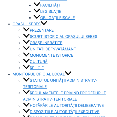
FACILITĂȚI
LEGISLAȚIE
OBLIGAȚII FISCALE
ORAȘUL SEBEȘ
PREZENTARE
SCURT ISTORIC AL ORAȘULUI SEBEȘ
ORAȘE INFRĂȚITE
UNITĂȚI DE ÎNVĂȚĂMÂNT
MONUMENTE ISTORICE
CULTURĂ
RELIGIE
MONITORUL OFICIAL LOCAL
STATUTUL UNITĂȚII ADMINISTRATIV-
TERITORIALE
REGULAMENTELE PRIVIND PROCEDURILE
ADMINISTRATIV-TERITORIALE
HOTĂRÂRILE AUTORITĂȚII DELIBERATIVE
DISPOZIȚIILE AUTORITĂȚII EXECUTIVE