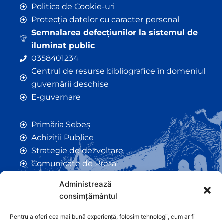
Politica de Cookie-uri
Protecția datelor cu caracter personal
Semnalarea defecțiunilor la sistemul de
iluminat public
0358401234
Centrul de resurse bibliografice în domeniul
guvernării deschise
E-guvernare
Primăria Sebeș
Achiziții Publice
Strategie de dezvoltare
Comunicate de Presă
Taxe și Impozite Locale
Administrează
Anunțuri
consimțământul
Hotarâri de Consiliu
Certificate de Urbanism
Pentru a oferi cea mai bună experiență, folosim tehnologii, cum ar fi