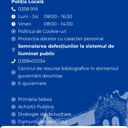
Poliția Locală
0358 919
Luni - Joi 08:00 - 16:30
Vineri 08:00 - 14:00
Politica de Cookie-uri
Protecția datelor cu caracter personal
Semnalarea defecțiunilor la sistemul de
iluminat public
0358401234
Centrul de resurse bibliografice în domeniul
guvernării deschise
E-guvernare
Primăria Sebeș
Achiziții Publice
Strategie de dezvoltare
Comunicate de Presă