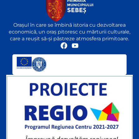
Orașul în care se îmbină istoria cu dezvoltarea
economică, un oraș pitoresc cu mărturii culturale,
care a reușit să-și păstreze atmosfera primitoare.
F
Y
a
o
c
u
e
t
b
u
o
b
o
e
k