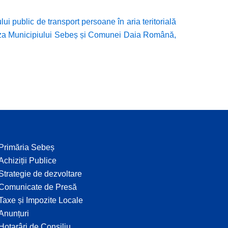
lui public de transport persoane în aria teritorială
a Municipiului Sebeș și Comunei Daia Română,
Primăria Sebeș
Achiziții Publice
Strategie de dezvoltare
Comunicate de Presă
Taxe și Impozite Locale
Anunțuri
Hotarâri de Consiliu