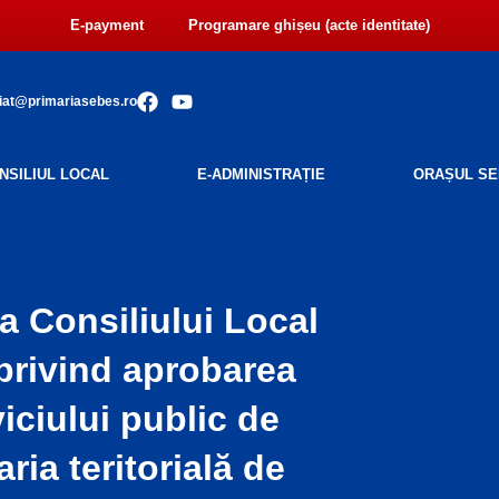
E-payment
Programare ghișeu (acte identitate)
F
Y
iat@primariasebes.ro
a
o
c
u
e
t
NSILIUL LOCAL
E-ADMINISTRAȚIE
ORAȘUL SE
b
u
o
b
o
e
k
a Consiliului Local
privind aprobarea
viciului public de
ria teritorială de