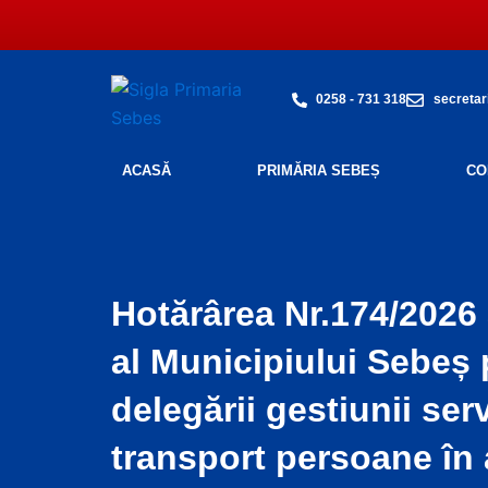
Skip
to
content
0258 - 731 318
secretar
ACASĂ
PRIMĂRIA SEBEȘ
CO
Hotărârea Nr.174/2026 
al Municipiului Sebeș 
delegării gestiunii ser
transport persoane în a