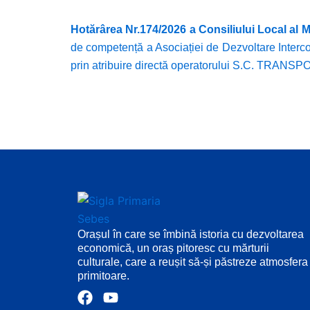
Hotărârea Nr.174/2026 a Consiliului Local al 
de competență a Asociației de Dezvoltare In
prin atribuire directă operatorului S.C. TRA
Orașul în care se îmbină istoria cu dezvoltarea
economică, un oraș pitoresc cu mărturii
culturale, care a reușit să-și păstreze atmosfera
primitoare.
F
Y