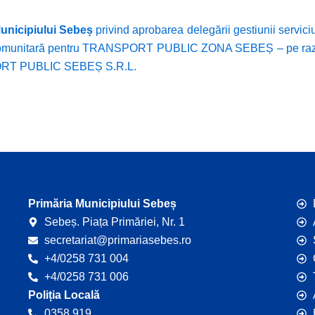
Municipiului Sebeș
privind aprobarea delegării gestiunii serviciu
tercomunitară pentru TRANSPORT PUBLIC ZONA SEBEȘ – pe raz
NSPORT PUBLIC SEBEȘ S.R.L.
Primăria Municipiului Sebeș
Sebeș. Piața Primăriei, Nr. 1
secretariat@primariasebes.ro
+4/0258 731 004
+4/0258 731 006
Poliția Locală
0358 919