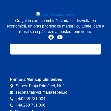
Orașul în care se îmbină istoria cu dezvoltarea
economică, un oraș pitoresc cu mărturii culturale, care a
reușit să-și păstreze atmosfera primitoare.
F
Y
a
o
c
u
e
t
b
u
o
b
o
e
k
Primăria Municipiului Sebeș
Sebeș. Piața Primăriei, Nr. 1
secretariat@primariasebes.ro
+4/0258 731 004
+4/0258 731 006