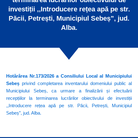
investiții ,,Introducere rețea apă pe str.
Păcii, Petrești, Municipiul Sebeș”, jud.
Alba.
Hotărârea Nr.173/2026 a Consiliului Local al Municipiului
Sebeș
privind completarea inventarului domeniului public al
Municipiului Sebeș, ca urmare a finalizării și efectuării
recepțiilor la terminarea lucrărilor obiectivului de investiții
,,Introducere rețea apă pe str. Păcii, Petrești, Municipiul
Sebeș”, jud. Alba.