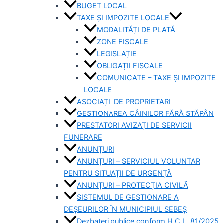
BUGET LOCAL
TAXE ȘI IMPOZITE LOCALE
MODALITĂȚI DE PLATĂ
ZONE FISCALE
LEGISLAȚIE
OBLIGAȚII FISCALE
COMUNICATE – TAXE ȘI IMPOZITE
LOCALE
ASOCIAȚII DE PROPRIETARI
GESTIONAREA CÂINILOR FĂRĂ STĂPÂN
PRESTATORI AVIZAȚI DE SERVICII
FUNERARE
ANUNȚURI
ANUNȚURI – SERVICIUL VOLUNTAR
PENTRU SITUAȚII DE URGENȚĂ
ANUNȚURI – PROTECȚIA CIVILĂ
SISTEMUL DE GESTIONARE A
DEȘEURILOR ÎN MUNICIPIUL SEBEȘ
Dezbateri publice conform H.C.L. 81/2025