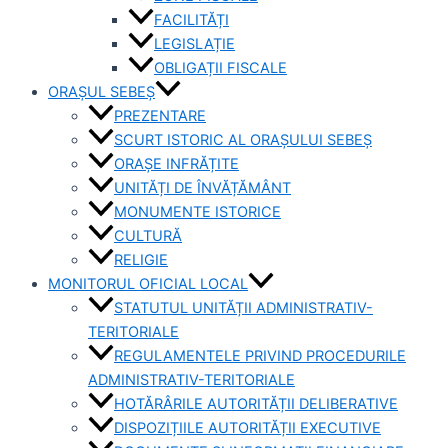
FACILITĂȚI
LEGISLAȚIE
OBLIGAȚII FISCALE
ORAȘUL SEBEȘ
PREZENTARE
SCURT ISTORIC AL ORAȘULUI SEBEȘ
ORAȘE INFRĂȚITE
UNITĂȚI DE ÎNVĂȚĂMÂNT
MONUMENTE ISTORICE
CULTURĂ
RELIGIE
MONITORUL OFICIAL LOCAL
STATUTUL UNITĂȚII ADMINISTRATIV-
TERITORIALE
REGULAMENTELE PRIVIND PROCEDURILE
ADMINISTRATIV-TERITORIALE
HOTĂRÂRILE AUTORITĂȚII DELIBERATIVE
DISPOZIȚIILE AUTORITĂȚII EXECUTIVE