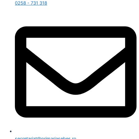
0258 - 731 318
secretariat@primariasebes.ro