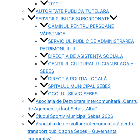
2012
AUTORITATE PUBLICĂ TUTELARĂ
SERVICII PUBLICE SUBORDONATE
CĂMINUL PENTRU PERSOANE
VÂRSTNICE
SERVICIUL PUBLIC DE ADMINISTRAREA
PATRIMONIULUI
DIRECȚIA DE ASISTENȚĂ SOCIALĂ
CENTRUL CULTURAL LUCIAN BLAGA –
SEBEȘ
DIRECȚIA POLIȚIA LOCALĂ
SPITALUL MUNICIPAL SEBEȘ
OCOLUL SILVIC SEBEȘ
Asociația de Dezvoltare Intercomunitară „Centru
de Agrement și Înot Sebeș-Alba”
Clubul Sportiv Municipal Sebeș 2026
Asociația de dezvoltare intercomunitară pentru
transport public zona Sebeș – Guvernanță
corporativă