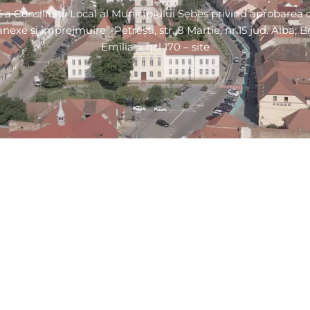
a Consiliului Local al Municipiului Sebeș privind aprobarea d
nexe și împrejmuire”-Petrești, str. 8 Martie, nr.15 jud. Alba; B
Emilia.
»
hcl 170 – site