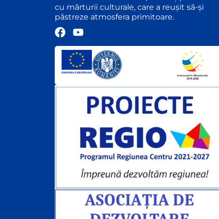
cu mărturii culturale, care a reușit să-și
păstreze atmosfera primitoare.
F
Y
a
o
c
u
e
t
b
u
o
b
o
e
k