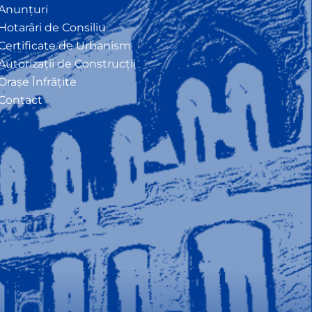
Anunțuri
Hotarâri de Consiliu
Certificate de Urbanism
Autorizații de Construcții
Orașe Înfrățite
Contact