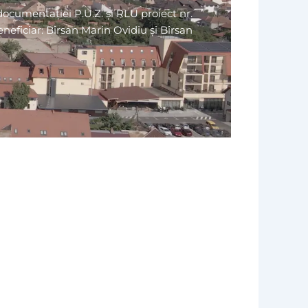
ocumentației P.U.Z. și RLU proiect nr.
eneficiar: Bîrsan Marin Ovidiu și Bîrsan