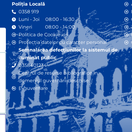
Poliția Locală
0358 919
Luni - Joi 08:00 - 16:30
Vineri 08:00 - 14:00
Politica de Cookie-uri
Protecția datelor cu caracter personal
Semnalarea defecțiunilor la sistemul de
iluminat public
0358401234
Centrul de resurse bibliografice în
domeniul guvernării deschise
E-guvernare