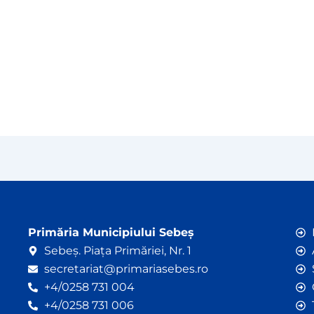
Primăria Municipiului Sebeș
Sebeș. Piața Primăriei, Nr. 1
secretariat@primariasebes.ro
+4/0258 731 004
+4/0258 731 006