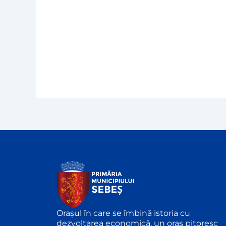
Orașul în care se îmbină istoria cu
dezvoltarea economică, un oraș pitoresc