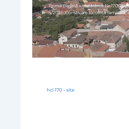
Prima pagină
»
Hotărârea Nr.170/2026 
4/2026,,Construire locuință familială, a
hcl 170 - site