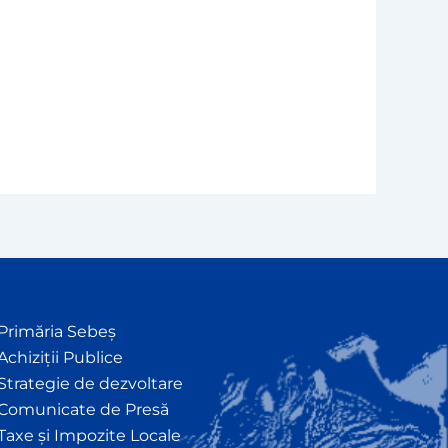
Primăria Sebeș
Achiziții Publice
Strategie de dezvoltare
Comunicate de Presă
Taxe și Impozite Locale