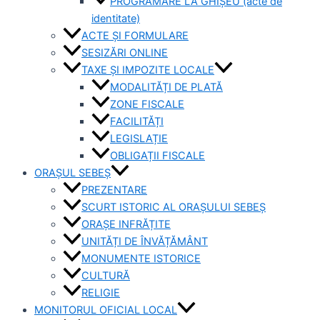
PROGRAMARE LA GHIȘEU (acte de
identitate)
ACTE ȘI FORMULARE
SESIZĂRI ONLINE
TAXE ȘI IMPOZITE LOCALE
MODALITĂȚI DE PLATĂ
ZONE FISCALE
FACILITĂȚI
LEGISLAȚIE
OBLIGAȚII FISCALE
ORAȘUL SEBEȘ
PREZENTARE
SCURT ISTORIC AL ORAȘULUI SEBEȘ
ORAȘE INFRĂȚITE
UNITĂȚI DE ÎNVĂȚĂMÂNT
MONUMENTE ISTORICE
CULTURĂ
RELIGIE
MONITORUL OFICIAL LOCAL