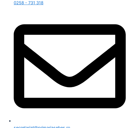
0258 - 731 318
secretariat@primariasebes.ro