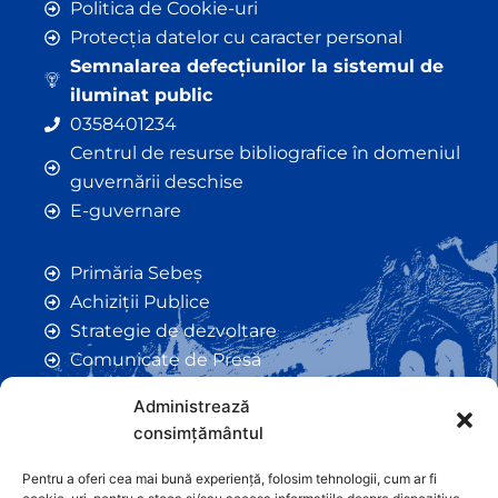
Politica de Cookie-uri
Protecția datelor cu caracter personal
Semnalarea defecțiunilor la sistemul de
iluminat public
0358401234
Centrul de resurse bibliografice în domeniul
guvernării deschise
E-guvernare
Primăria Sebeș
Achiziții Publice
Strategie de dezvoltare
Comunicate de Presă
Taxe și Impozite Locale
Administrează
Anunțuri
consimțământul
Hotarâri de Consiliu
Certificate de Urbanism
Pentru a oferi cea mai bună experiență, folosim tehnologii, cum ar fi