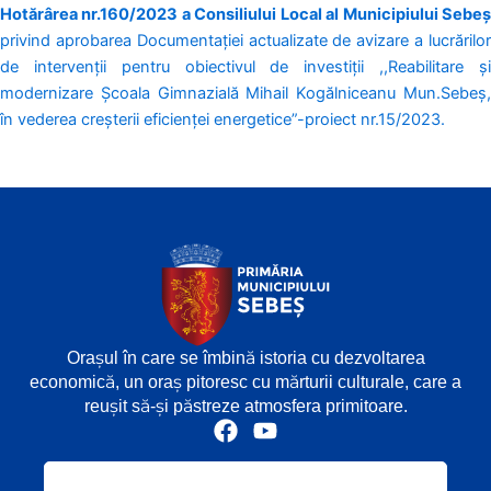
Hotărârea nr.160/2023 a Consiliului Local al Municipiului Sebeș
privind aprobarea Documentației actualizate de avizare a lucrărilor
de intervenții pentru obiectivul de investiții ,,Reabilitare și
modernizare Școala Gimnazială Mihail Kogălniceanu Mun.Sebeș,
în vederea creșterii eficienței energetice”-proiect nr.15/2023.
Orașul în care se îmbină istoria cu dezvoltarea
economică, un oraș pitoresc cu mărturii culturale, care a
reușit să-și păstreze atmosfera primitoare.
F
Y
a
o
c
u