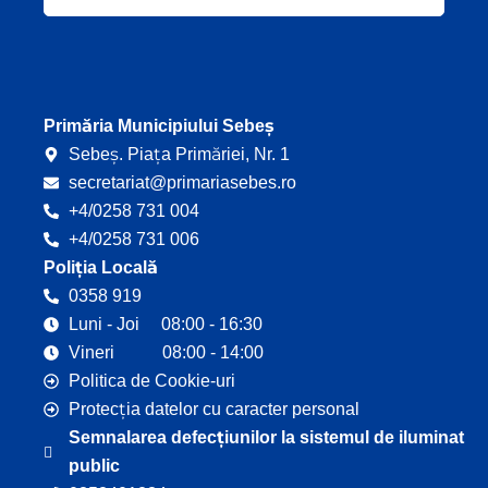
e
t
b
u
o
b
o
e
k
Primăria Municipiului Sebeș
Sebeș. Piața Primăriei, Nr. 1
secretariat@primariasebes.ro
+4/0258 731 004
+4/0258 731 006
Poliția Locală
0358 919
Luni - Joi 08:00 - 16:30
Vineri 08:00 - 14:00
Politica de Cookie-uri
Protecția datelor cu caracter personal
Semnalarea defecțiunilor la sistemul de iluminat
public