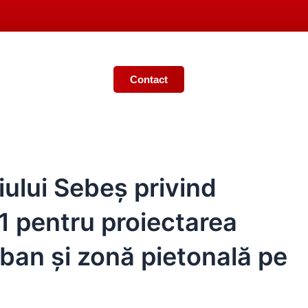
Contact
Ș
MONITORUL OFICIAL LOCAL
iului Sebeș privind
1 pentru proiectarea
urban și zonă pietonală pe