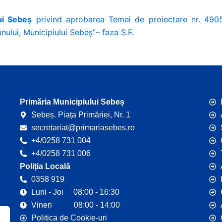
ui Sebeș
privind aprobarea Temei de proiectare nr. 49056
unului, Municipiului Sebeş”– faza S.F.
Primăria Municipiului Sebeș
Sebeș. Piața Primăriei, Nr. 1
secretariat@primariasebes.ro
+4/0258 731 004
+4/0258 731 006
Poliția Locală
0358 919
Luni - Joi 08:00 - 16:30
Vineri 08:00 - 14:00
Politica de Cookie-uri