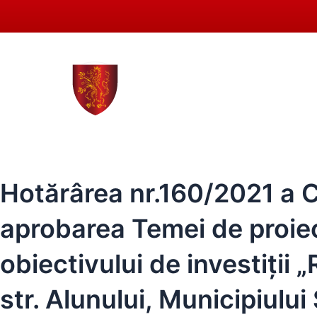
Skip
to
content
0258 - 731 318
secretar
ACASĂ
PRIMĂRIA SEBEȘ
CONSI
Hotărârea nr.160/2021 a Co
aprobarea Temei de proie
obiectivului de investiții 
str. Alunului, Municipiului