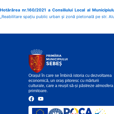
Hotărârea nr.160/2021 a Consiliului Local al Municipiul
„Reabilitare spațiu public urban și zonă pietonală pe str. Al
Orașul în care se îmbină istoria cu dezvoltarea
economică, un oraș pitoresc cu mărturii
culturale, care a reușit să-și păstreze atmosfera
primitoare.
F
Y
a
o
c
u