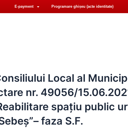
E-payment
Programare ghișeu (acte identitate)
F
Y
iat@primariasebes.ro
a
o
c
u
e
t
b
u
LIUL LOCAL
E-ADMINISTRAȚIE
ORAȘUL SEBE
o
b
o
e
k
nsiliului Local al Municip
ctare nr. 49056/15.06.202
„Reabilitare spațiu public 
 Sebeş”– faza S.F.