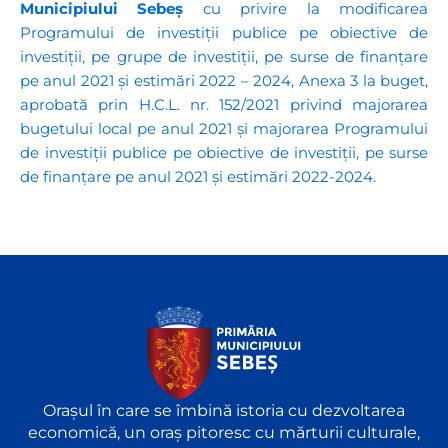
Municipiului Sebeș
cu privire la modificarea
Programului de investiţii publice pe obiective de
investiţii, pe grupe de investiţii, pe surse de finanţare
pe anul 2021 şi estimări 2022 – 2024, Anexa 3 la buget,
aprobată prin H.C.L. nr. 152/2021 privind majorarea
bugetului local pe anul 2021 și majorarea Programului
de investiții publice pe obiective de investiții, pe surse
de finanțare pe anul 2021 și estimări 2022-2024.
Orașul în care se îmbină istoria cu dezvoltarea
economică, un oraș pitoresc cu mărturii culturale,