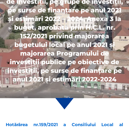
de investiţii, pe grupe de investiţii,
pe surse de finanţare pe anul 2021
şi estimări 2022 – 2024, Anexa 3 la
buget, aprobată prin H.C.L. nr.
152/2021 privind majorarea
bugetului local pe anul 2021 și
majorarea Programului de
investiții publice pe obiective de
investiții, pe surse de finanțare pe
anul 2021 și estimări 2022-2024
Hotărârea nr.159/2021 a Consiliului Local al