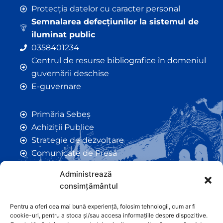
Protecția datelor cu caracter personal
Semnalarea defecțiunilor la sistemul de
iluminat public
0358401234
Centrul de resurse bibliografice în domeniul
guvernării deschise
E-guvernare
Primăria Sebeș
Achiziții Publice
Strategie de dezvoltare
Comunicate de Presă
Taxe și Impozite Locale
Administrează
Anunțuri
consimțământul
Hotarâri de Consiliu
Certificate de Urbanism
Pentru a oferi cea mai bună experiență, folosim tehnologii, cum ar fi
cookie-uri, pentru a stoca și/sau accesa informațiile despre dispozitive.
Autorizații de Construcții