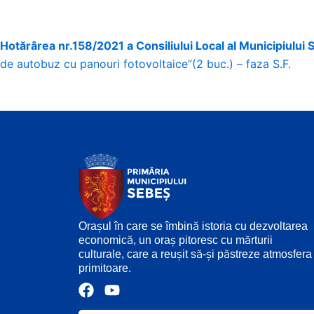
Hotărârea nr.158/2021 a Consiliului Local al Municipiului
de autobuz cu panouri fotovoltaice”(2 buc.) – faza S.F.
Orașul în care se îmbină istoria cu dezvoltarea
economică, un oraș pitoresc cu mărturii
culturale, care a reușit să-și păstreze atmosfera
primitoare.
F
Y
a
o