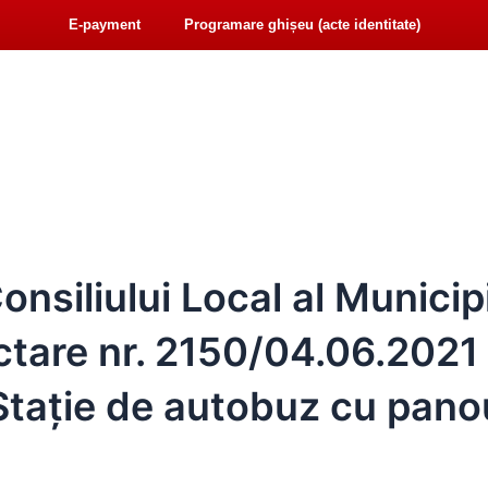
E-payment
Programare ghișeu (acte identitate)
F
Y
iat@primariasebes.ro
a
o
c
u
e
t
b
u
NSILIUL LOCAL
E-ADMINISTRAȚIE
ORAȘUL S
o
b
o
e
k
nsiliului Local al Municip
tare nr. 2150/04.06.2021 
 ”Stație de autobuz cu pano