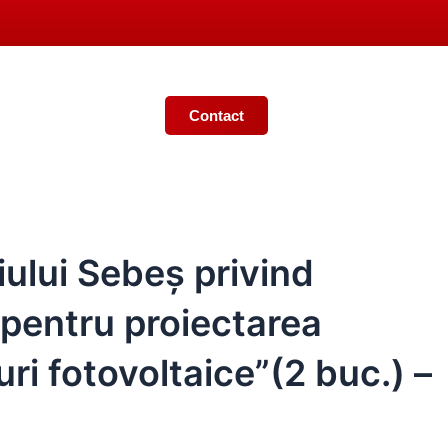
Contact
EBEȘ
MONITORUL OFICIAL LOCAL
iului Sebeș privind
pentru proiectarea
uri fotovoltaice”(2 buc.) –