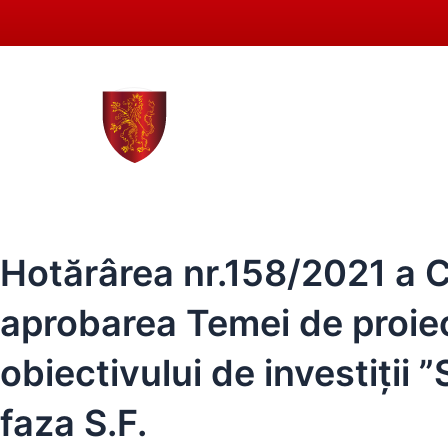
Skip
to
content
0258 - 731 318
secretar
ACASĂ
PRIMĂRIA SEBEȘ
CO
Hotărârea nr.158/2021 a Co
aprobarea Temei de proiec
obiectivului de investiții
faza S.F.