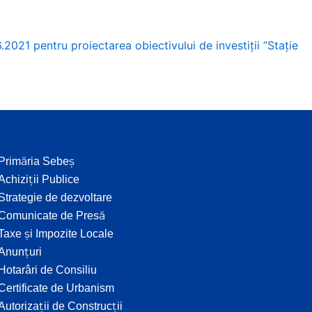
021 pentru proiectarea obiectivului de investiții ”Stație
Primăria Sebeș
Achiziții Publice
Strategie de dezvoltare
Comunicate de Presă
Taxe și Impozite Locale
Anunțuri
Hotarâri de Consiliu
Certificate de Urbanism
Autorizații de Construcții