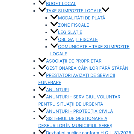
BUGET LOCAL
TAXE ȘI IMPOZITE LOCALE
MODALITĂȚI DE PLATĂ
ZONE FISCALE
LEGISLAȚIE
OBLIGAȚII FISCALE
COMUNICATE – TAXE ȘI IMPOZITE
LOCALE
ASOCIAȚII DE PROPRIETARI
GESTIONAREA CÂINILOR FĂRĂ STĂPÂN
PRESTATORI AVIZAȚI DE SERVICII
FUNERARE
ANUNȚURI
ANUNȚURI – SERVICIUL VOLUNTAR
PENTRU SITUAȚII DE URGENȚĂ
ANUNȚURI – PROTECȚIA CIVILĂ
SISTEMUL DE GESTIONARE A
DEȘEURILOR ÎN MUNICIPIUL SEBEȘ
Dezbateri publice conform H.C.L. 81/2025