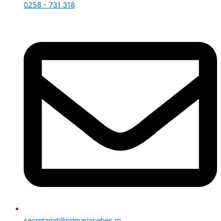
0258 - 731 318
secretariat@primariasebes.ro