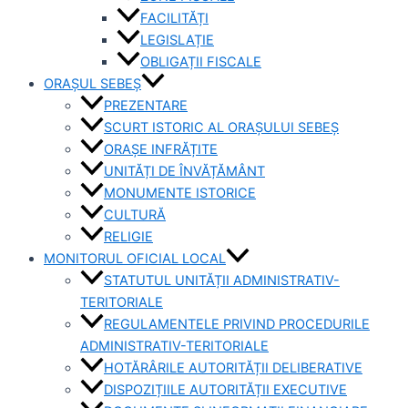
FACILITĂȚI
LEGISLAȚIE
OBLIGAȚII FISCALE
ORAȘUL SEBEȘ
PREZENTARE
SCURT ISTORIC AL ORAȘULUI SEBEȘ
ORAȘE INFRĂȚITE
UNITĂȚI DE ÎNVĂȚĂMÂNT
MONUMENTE ISTORICE
CULTURĂ
RELIGIE
MONITORUL OFICIAL LOCAL
STATUTUL UNITĂȚII ADMINISTRATIV-
TERITORIALE
REGULAMENTELE PRIVIND PROCEDURILE
ADMINISTRATIV-TERITORIALE
HOTĂRÂRILE AUTORITĂȚII DELIBERATIVE
DISPOZIȚIILE AUTORITĂȚII EXECUTIVE