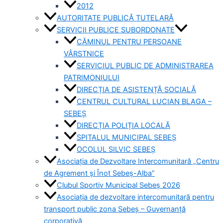
2012
AUTORITATE PUBLICĂ TUTELARĂ
SERVICII PUBLICE SUBORDONATE
CĂMINUL PENTRU PERSOANE
VÂRSTNICE
SERVICIUL PUBLIC DE ADMINISTRAREA
PATRIMONIULUI
DIRECȚIA DE ASISTENȚĂ SOCIALĂ
CENTRUL CULTURAL LUCIAN BLAGA –
SEBEȘ
DIRECȚIA POLIȚIA LOCALĂ
SPITALUL MUNICIPAL SEBEȘ
OCOLUL SILVIC SEBEȘ
Asociația de Dezvoltare Intercomunitară „Centru
de Agrement și Înot Sebeș-Alba”
Clubul Sportiv Municipal Sebeș 2026
Asociația de dezvoltare intercomunitară pentru
transport public zona Sebeș – Guvernanță
corporativă