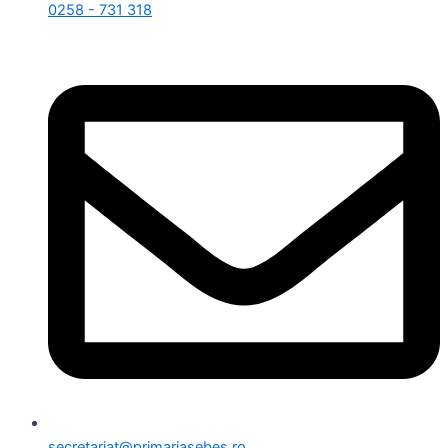
0258 - 731 318
secretariat@primariasebes.ro