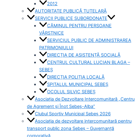
2012
AUTORITATE PUBLICĂ TUTELARĂ
SERVICII PUBLICE SUBORDONATE
CĂMINUL PENTRU PERSOANE
VÂRSTNICE
SERVICIUL PUBLIC DE ADMINISTRAREA
PATRIMONIULUI
DIRECȚIA DE ASISTENȚĂ SOCIALĂ
CENTRUL CULTURAL LUCIAN BLAGA –
SEBEȘ
DIRECȚIA POLIȚIA LOCALĂ
SPITALUL MUNICIPAL SEBEȘ
OCOLUL SILVIC SEBEȘ
Asociația de Dezvoltare Intercomunitară „Centru
de Agrement și Înot Sebeș-Alba”
Clubul Sportiv Municipal Sebeș 2026
Asociația de dezvoltare intercomunitară pentru
transport public zona Sebeș – Guvernanță
corporativă