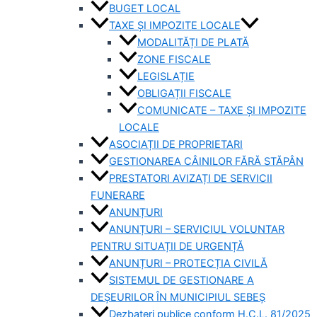
BUGET LOCAL
TAXE ȘI IMPOZITE LOCALE
MODALITĂȚI DE PLATĂ
ZONE FISCALE
LEGISLAȚIE
OBLIGAȚII FISCALE
COMUNICATE – TAXE ȘI IMPOZITE
LOCALE
ASOCIAȚII DE PROPRIETARI
GESTIONAREA CÂINILOR FĂRĂ STĂPÂN
PRESTATORI AVIZAȚI DE SERVICII
FUNERARE
ANUNȚURI
ANUNȚURI – SERVICIUL VOLUNTAR
PENTRU SITUAȚII DE URGENȚĂ
ANUNȚURI – PROTECȚIA CIVILĂ
SISTEMUL DE GESTIONARE A
DEȘEURILOR ÎN MUNICIPIUL SEBEȘ
Dezbateri publice conform H.C.L. 81/2025