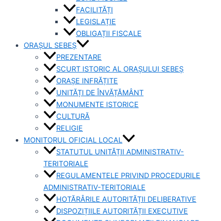
FACILITĂȚI
LEGISLAȚIE
OBLIGAȚII FISCALE
ORAȘUL SEBEȘ
PREZENTARE
SCURT ISTORIC AL ORAȘULUI SEBEȘ
ORAȘE INFRĂȚITE
UNITĂȚI DE ÎNVĂȚĂMÂNT
MONUMENTE ISTORICE
CULTURĂ
RELIGIE
MONITORUL OFICIAL LOCAL
STATUTUL UNITĂȚII ADMINISTRATIV-
TERITORIALE
REGULAMENTELE PRIVIND PROCEDURILE
ADMINISTRATIV-TERITORIALE
HOTĂRÂRILE AUTORITĂȚII DELIBERATIVE
DISPOZIȚIILE AUTORITĂȚII EXECUTIVE