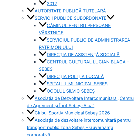
2012
AUTORITATE PUBLICĂ TUTELARĂ
SERVICII PUBLICE SUBORDONATE
CĂMINUL PENTRU PERSOANE
VÂRSTNICE
SERVICIUL PUBLIC DE ADMINISTRAREA
PATRIMONIULUI
DIRECȚIA DE ASISTENȚĂ SOCIALĂ
CENTRUL CULTURAL LUCIAN BLAGA –
SEBEȘ
DIRECȚIA POLIȚIA LOCALĂ
SPITALUL MUNICIPAL SEBEȘ
OCOLUL SILVIC SEBEȘ
Asociația de Dezvoltare Intercomunitară „Centru
de Agrement și Înot Sebeș-Alba”
Clubul Sportiv Municipal Sebeș 2026
Asociația de dezvoltare intercomunitară pentru
transport public zona Sebeș – Guvernanță
corporativă