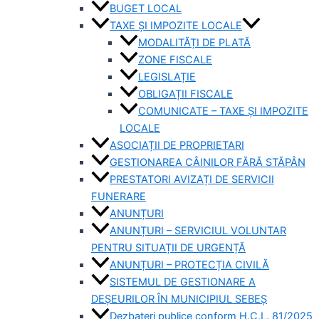
BUGET LOCAL
TAXE ȘI IMPOZITE LOCALE
MODALITĂȚI DE PLATĂ
ZONE FISCALE
LEGISLAȚIE
OBLIGAȚII FISCALE
COMUNICATE – TAXE ȘI IMPOZITE
LOCALE
ASOCIAȚII DE PROPRIETARI
GESTIONAREA CÂINILOR FĂRĂ STĂPÂN
PRESTATORI AVIZAȚI DE SERVICII
FUNERARE
ANUNȚURI
ANUNȚURI – SERVICIUL VOLUNTAR
PENTRU SITUAȚII DE URGENȚĂ
ANUNȚURI – PROTECȚIA CIVILĂ
SISTEMUL DE GESTIONARE A
DEȘEURILOR ÎN MUNICIPIUL SEBEȘ
Dezbateri publice conform H.C.L. 81/2025