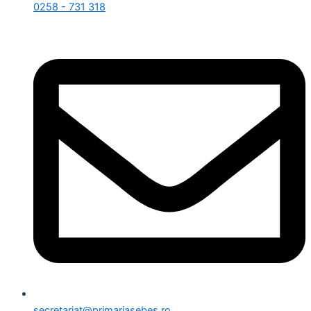
0258 - 731 318
secretariat@primariasebes.ro