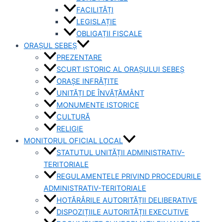
FACILITĂȚI
LEGISLAȚIE
OBLIGAȚII FISCALE
ORAȘUL SEBEȘ
PREZENTARE
SCURT ISTORIC AL ORAȘULUI SEBEȘ
ORAȘE INFRĂȚITE
UNITĂȚI DE ÎNVĂȚĂMÂNT
MONUMENTE ISTORICE
CULTURĂ
RELIGIE
MONITORUL OFICIAL LOCAL
STATUTUL UNITĂȚII ADMINISTRATIV-
TERITORIALE
REGULAMENTELE PRIVIND PROCEDURILE
ADMINISTRATIV-TERITORIALE
HOTĂRÂRILE AUTORITĂȚII DELIBERATIVE
DISPOZIȚIILE AUTORITĂȚII EXECUTIVE