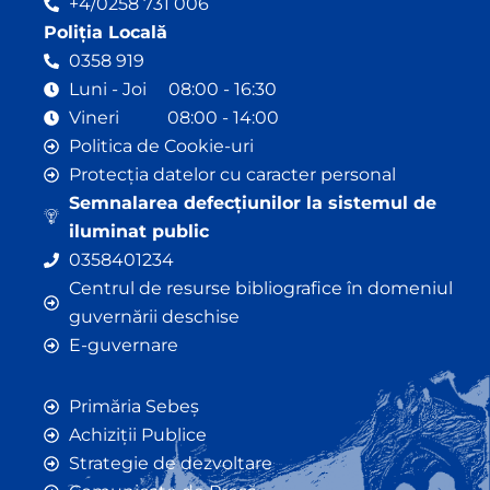
+4/0258 731 006
Poliția Locală
0358 919
Luni - Joi 08:00 - 16:30
Vineri 08:00 - 14:00
Politica de Cookie-uri
Protecția datelor cu caracter personal
Semnalarea defecțiunilor la sistemul de
iluminat public
0358401234
Centrul de resurse bibliografice în domeniul
guvernării deschise
E-guvernare
Primăria Sebeș
Achiziții Publice
Strategie de dezvoltare