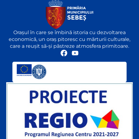
Orașul în care se îmbină istoria cu dezvoltarea
economică, un oraș pitoresc cu mărturii culturale,
care a reușit să-și păstreze atmosfera primitoare.
F
Y
a
o
c
u
e
t
b
u
o
b
o
e
k