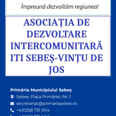
Primăria Municipiului Sebeș
Sebeș. Piața Primăriei, Nr. 1
secretariat@primariasebes.ro
+4/0258 731 004