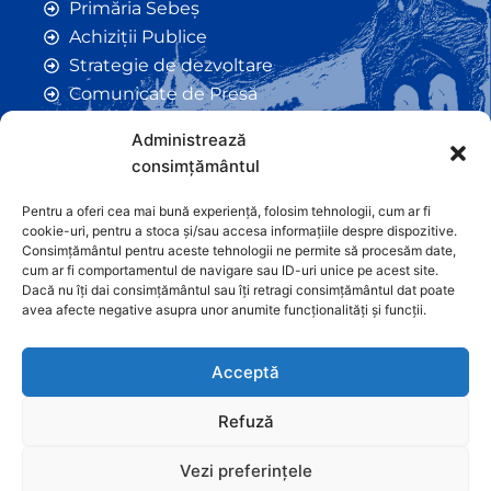
Primăria Sebeș
Achiziții Publice
Strategie de dezvoltare
Comunicate de Presă
Taxe și Impozite Locale
Administrează
Anunțuri
consimțământul
Hotarâri de Consiliu
Certificate de Urbanism
Pentru a oferi cea mai bună experiență, folosim tehnologii, cum ar fi
cookie-uri, pentru a stoca și/sau accesa informațiile despre dispozitive.
Autorizații de Construcții
Consimțământul pentru aceste tehnologii ne permite să procesăm date,
Orașe Înfrățite
cum ar fi comportamentul de navigare sau ID-uri unice pe acest site.
Dacă nu îți dai consimțământul sau îți retragi consimțământul dat poate
Contact
avea afecte negative asupra unor anumite funcționalități și funcții.
Acceptă
Refuză
Vezi preferințele
Graficã și dezvoltare website