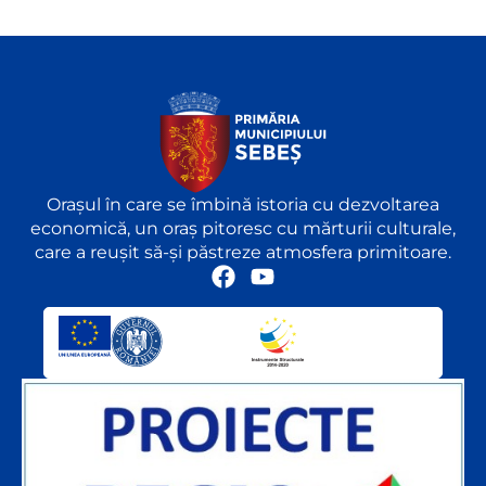
Orașul în care se îmbină istoria cu dezvoltarea
economică, un oraș pitoresc cu mărturii culturale,
care a reușit să-și păstreze atmosfera primitoare.
F
Y
a
o
c
u
e
t
b
u
o
b
o
e
k