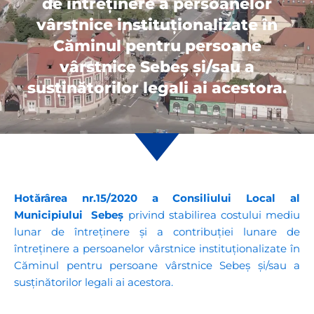
de întreținere a persoanelor
vârstnice instituționalizate în
Căminul pentru persoane
vârstnice Sebeș și/sau a
susținătorilor legali ai acestora.
Hotărârea nr.15/2020 a Consiliului Local al
Municipiului Sebeș
privind stabilirea costului mediu
lunar de întreținere și a contribuției lunare de
întreținere a persoanelor vârstnice instituționalizate în
Căminul pentru persoane vârstnice Sebeș și/sau a
susținătorilor legali ai acestora.