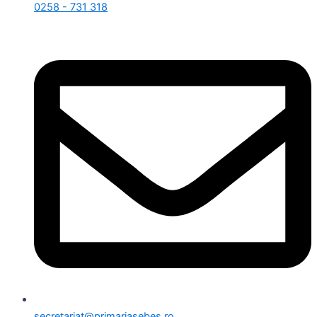
0258 - 731 318
secretariat@primariasebes.ro