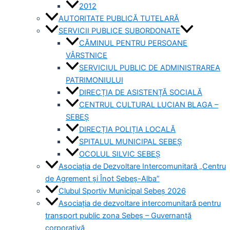
2012
AUTORITATE PUBLICĂ TUTELARĂ
SERVICII PUBLICE SUBORDONATE
CĂMINUL PENTRU PERSOANE
VÂRSTNICE
SERVICIUL PUBLIC DE ADMINISTRAREA
PATRIMONIULUI
DIRECȚIA DE ASISTENȚĂ SOCIALĂ
CENTRUL CULTURAL LUCIAN BLAGA –
SEBEȘ
DIRECȚIA POLIȚIA LOCALĂ
SPITALUL MUNICIPAL SEBEȘ
OCOLUL SILVIC SEBEȘ
Asociația de Dezvoltare Intercomunitară „Centru
de Agrement și Înot Sebeș-Alba”
Clubul Sportiv Municipal Sebeș 2026
Asociația de dezvoltare intercomunitară pentru
transport public zona Sebeș – Guvernanță
corporativă