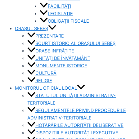
FACILITĂȚI
LEGISLAȚIE
OBLIGAȚII FISCALE
ORAȘUL SEBEȘ
PREZENTARE
SCURT ISTORIC AL ORAȘULUI SEBEȘ
ORAȘE INFRĂȚITE
UNITĂȚI DE ÎNVĂȚĂMÂNT
MONUMENTE ISTORICE
CULTURĂ
RELIGIE
MONITORUL OFICIAL LOCAL
STATUTUL UNITĂȚII ADMINISTRATIV-
TERITORIALE
REGULAMENTELE PRIVIND PROCEDURILE
ADMINISTRATIV-TERITORIALE
HOTĂRÂRILE AUTORITĂȚII DELIBERATIVE
DISPOZIȚIILE AUTORITĂȚII EXECUTIVE