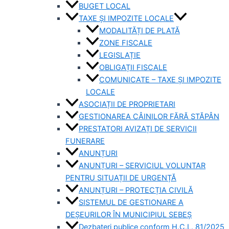
BUGET LOCAL
TAXE ȘI IMPOZITE LOCALE
MODALITĂȚI DE PLATĂ
ZONE FISCALE
LEGISLAȚIE
OBLIGAȚII FISCALE
COMUNICATE – TAXE ȘI IMPOZITE
LOCALE
ASOCIAȚII DE PROPRIETARI
GESTIONAREA CÂINILOR FĂRĂ STĂPÂN
PRESTATORI AVIZAȚI DE SERVICII
FUNERARE
ANUNȚURI
ANUNȚURI – SERVICIUL VOLUNTAR
PENTRU SITUAȚII DE URGENȚĂ
ANUNȚURI – PROTECȚIA CIVILĂ
SISTEMUL DE GESTIONARE A
DEȘEURILOR ÎN MUNICIPIUL SEBEȘ
Dezbateri publice conform H.C.L. 81/2025