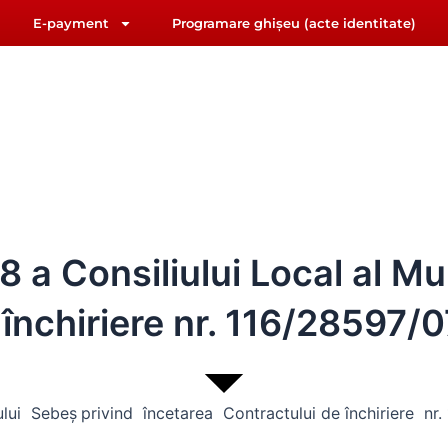
E-payment
Programare ghișeu (acte identitate)
F
Y
riat@primariasebes.ro
a
o
c
u
e
t
b
u
IUL LOCAL
E-ADMINISTRAȚIE
ORAȘUL SEBE
o
b
o
e
k
a Consiliului Local al Mun
închiriere nr. 116/28597/0
iului Sebeș
privind încetarea Contractului de închiriere nr.