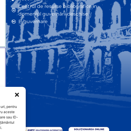
Centrul de resurse bibliografice în
domeniul guvernării deschise
E-guvernare
uri, pentru
ru aceste
are sau ID-
imțământul
i.