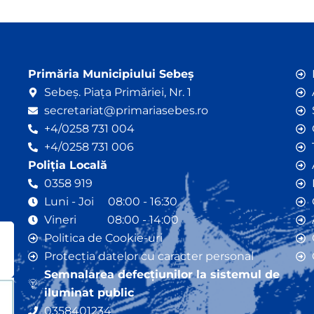
Primăria Municipiului Sebeș
Sebeș. Piața Primăriei, Nr. 1
secretariat@primariasebes.ro
+4/0258 731 004
+4/0258 731 006
Poliția Locală
0358 919
Luni - Joi 08:00 - 16:30
Vineri 08:00 - 14:00
Politica de Cookie-uri
Protecția datelor cu caracter personal
Semnalarea defecțiunilor la sistemul de
iluminat public
0358401234