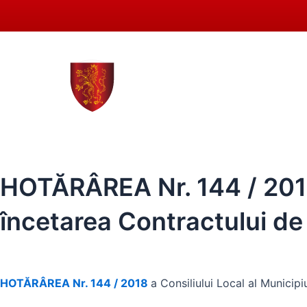
Skip
to
content
0258 - 731 318
secreta
ACASĂ
PRIMĂRIA SEBEȘ
CONSIL
HOTĂRÂREA Nr. 144 / 2018 
încetarea Contractului de 
HOTĂRÂREA Nr. 144 / 2018
a Consiliului Local al Municip