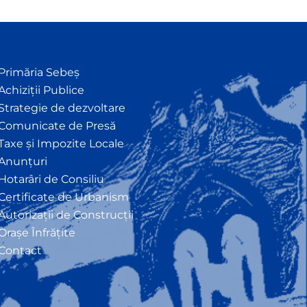
Primăria Sebeș
Achiziții Publice
Strategie de dezvoltare
Comunicate de Presă
Taxe și Impozite Locale
Anunțuri
Hotarâri de Consiliu
Certificate de Urbanism
Autorizații de Construcții
Orașe Înfrățite
Contact