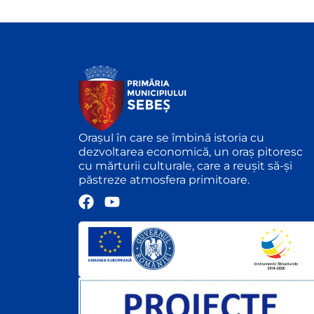
Orașul în care se îmbină istoria cu
dezvoltarea economică, un oraș pitoresc
cu mărturii culturale, care a reușit să-și
păstreze atmosfera primitoare.
F
Y
a
o
c
u
e
t
b
u
o
b
o
e
k