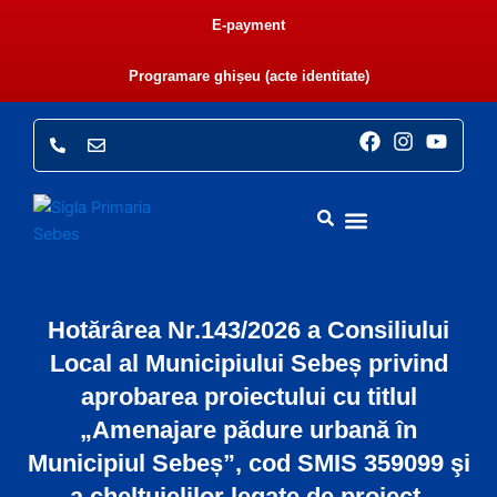
Skip
E-payment
to
content
Programare ghișeu (acte identitate)
F
I
Y
a
n
o
c
s
u
e
t
t
b
a
u
o
g
b
o
r
e
k
a
PRIMĂRIA SEBEȘ
CONSILIUL LOCAL
E-ADMINISTRAȚIE
MONITORUL OFICIAL LOCAL
m
Hotărârea Nr.143/2026 a Consiliului
Local al Municipiului Sebeș privind
aprobarea proiectului cu titlul
„Amenajare pădure urbană în
Municipiul Sebeș”, cod SMIS 359099 şi
a cheltuielilor legate de proiect.