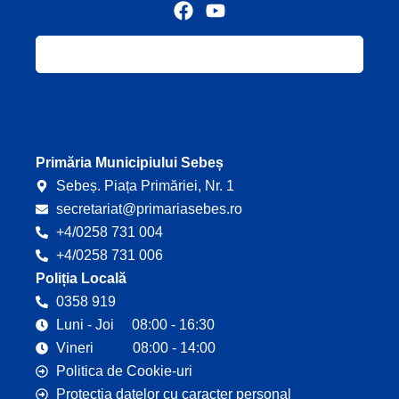
F
Y
a
o
c
u
e
t
b
u
o
b
o
e
k
Primăria Municipiului Sebeș
Sebeș. Piața Primăriei, Nr. 1
secretariat@primariasebes.ro
+4/0258 731 004
+4/0258 731 006
Poliția Locală
0358 919
Luni - Joi 08:00 - 16:30
Vineri 08:00 - 14:00
Politica de Cookie-uri
Protecția datelor cu caracter personal