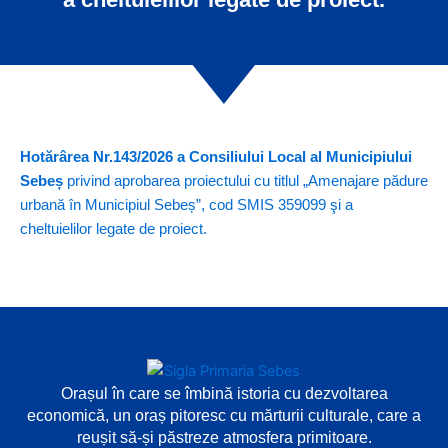
Hotărârea Nr.143/2026 a Consiliului Local al Municipiului
Sebeș
privind aprobarea proiectului cu titlul „Amenajare pădure
urbană în Municipiul Sebeș”, cod SMIS 359099 şi a
cheltuielilor legate de proiect.
Orașul în care se îmbină istoria cu dezvoltarea
economică, un oraș pitoresc cu mărturii culturale, care a
reușit să-și păstreze atmosfera primitoare.