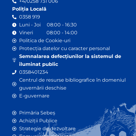
+4/0258 731 006
Poliția Locală
0358 919
Luni - Joi 08:00 - 16:30
Vineri 08:00 - 14:00
Politica de Cookie-uri
Protecția datelor cu caracter personal
Semnalarea defecțiunilor la sistemul de
iluminat public
0358401234
Centrul de resurse bibliografice în domeniul
guvernării deschise
E-guvernare
Primăria Sebeș
Achiziții Publice
Strategie de dezvoltare