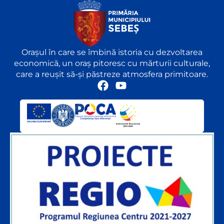
Orașul în care se îmbină istoria cu dezvoltarea
economică, un oraș pitoresc cu mărturii culturale,
care a reușit să-și păstreze atmosfera primitoare.
F
Y
a
o
c
u
e
t
b
u
o
b
o
e
k