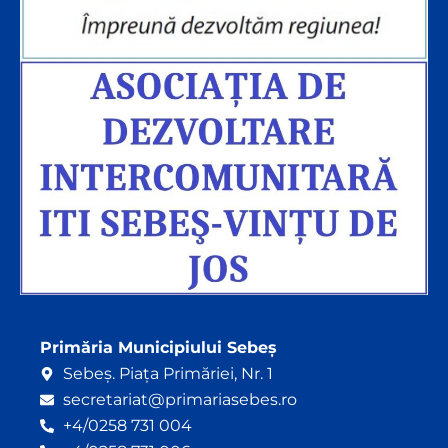
Primăria Municipiului Sebeș
Sebeș. Piața Primăriei, Nr. 1
secretariat@primariasebes.ro
+4/0258 731 004