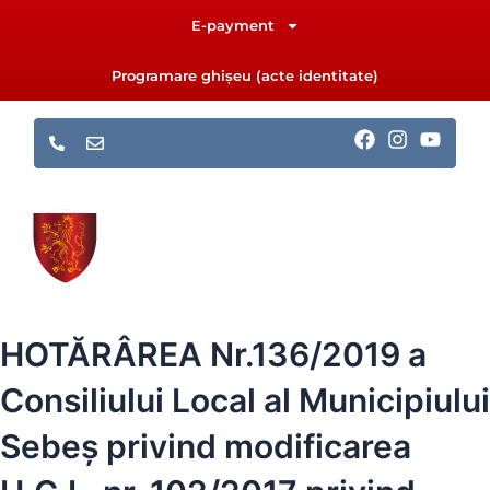
Skip
E-payment
to
content
Programare ghișeu (acte identitate)
F
I
Y
a
n
o
c
s
u
e
t
t
b
a
u
o
g
b
o
r
e
k
a
m
HOTĂRÂREA Nr.136/2019 a
Consiliului Local al Municipiului
Sebeș privind modificarea