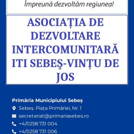
Primăria Municipiului Sebeș
Sebeș. Piața Primăriei, Nr. 1
secretariat@primariasebes.ro
+4/0258 731 004
+4/0258 731 006