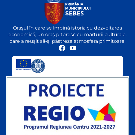
Orașul în care se îmbină istoria cu dezvoltarea
economică, un oraș pitoresc cu mărturii culturale,
care a reușit să-și păstreze atmosfera primitoare.
F
Y
a
o
c
u
e
t
b
u
o
b
o
e
k