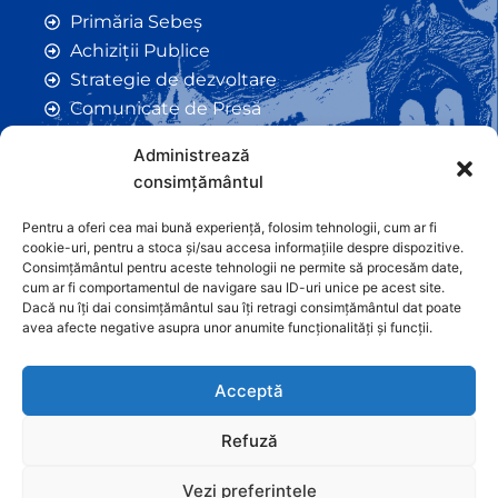
Primăria Sebeș
Achiziții Publice
Strategie de dezvoltare
Comunicate de Presă
Taxe și Impozite Locale
Administrează
Anunțuri
consimțământul
Hotarâri de Consiliu
Certificate de Urbanism
Pentru a oferi cea mai bună experiență, folosim tehnologii, cum ar fi
cookie-uri, pentru a stoca și/sau accesa informațiile despre dispozitive.
Autorizații de Construcții
Consimțământul pentru aceste tehnologii ne permite să procesăm date,
Orașe Înfrățite
cum ar fi comportamentul de navigare sau ID-uri unice pe acest site.
Dacă nu îți dai consimțământul sau îți retragi consimțământul dat poate
Contact
avea afecte negative asupra unor anumite funcționalități și funcții.
Acceptă
Refuză
Vezi preferințele
Graficã și dezvoltare website