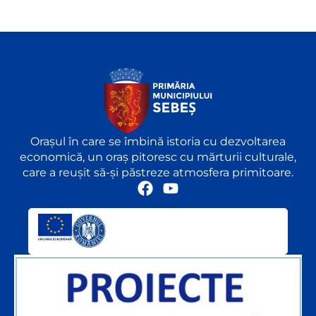
Orașul în care se îmbină istoria cu dezvoltarea
economică, un oraș pitoresc cu mărturii culturale,
care a reușit să-și păstreze atmosfera primitoare.
F
Y
a
o
c
u
e
t
b
u
o
b
o
e
k