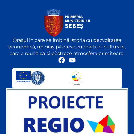
Orașul în care se îmbină istoria cu dezvoltarea
economică, un oraș pitoresc cu mărturii culturale,
care a reușit să-și păstreze atmosfera primitoare.
F
Y
a
o
c
u
e
t
b
u
o
b
o
e
k