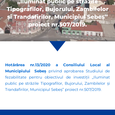
,,Iluminat public pe străzile
Tipografilor, Bujorului, Zambilelor
și Trandafirilor, Municipiul Sebeș”
proiect nr.507/2019.
Hotărârea nr.13/2020 a Consiliului Local al
Municipiului Sebeș
privind aprobarea Studiului de
fezabilitate pentru obiectivul de investiții ,,Iluminat
public pe străzile Tipografilor, Bujorului, Zambilelor și
Trandafirilor, Municipiul Sebeș” proiect nr.507/2019.