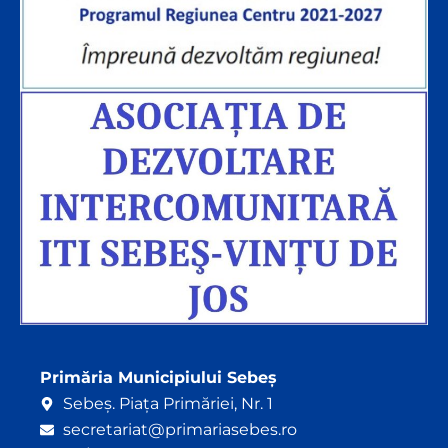
Primăria Municipiului Sebeș
Sebeș. Piața Primăriei, Nr. 1
secretariat@primariasebes.ro