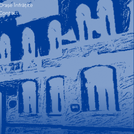
Orașe Înfrățite
Contact