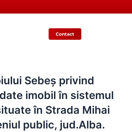
Contact
Ș
MONITORUL OFICIAL LOCAL
iului Sebeș privind
ate imobil în sistemul
situate în Strada Mihai
niul public, jud.Alba.