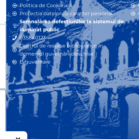
Politica de Cookie-uri
Protecția datelor cu caracter personal
Semnalarea defecțiunilor la sistemul de
iluminat public
0358401234
Centrul de resurse bibliografice în
domeniul guvernării deschise
E-guvernare