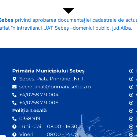
 Sebeș
privind aprobarea documentației cadastrale de actual
 aflat în intravilanul UAT Sebeș –domeniul public, jud.Alba.
Primăria Municipiului Sebeș
Sebeș. Piața Primăriei, Nr. 1
secretariat@primariasebes.ro
+4/0258 731 004
+4/0258 731 006
Poliția Locală
0358 919
Luni - Joi 08:00 - 16:30
Vineri 08:00 - 14:00