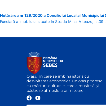
Hotărârea nr.129/2020 a Consiliului Local al Municipiului
Funciară a imobilului situate în Strada Mihai Viteazu, nr.39,
Orașul în care se îmbină istoria cu
dezvoltarea economică, un oraș pitoresc
cu mărturii culturale, care a reușit să-și
păstreze atmosfera primitoare.
F
Y
a
o