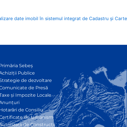
izare date imobil în sistemul integrat de Cadastru și Cart
Primăria Sebeș
Achiziții Publice
Strategie de dezvoltare
Comunicate de Presă
Taxe și Impozite Locale
Anunțuri
Hotarâri de Consiliu
Certificate de Urbanism
Autorizații de Construcții