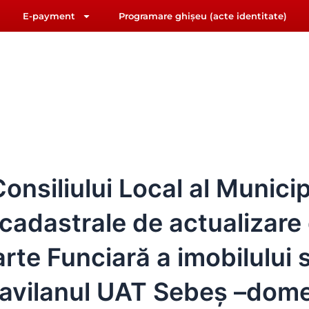
E-payment
Programare ghișeu (acte identitate)
F
Y
riat@primariasebes.ro
a
o
c
u
e
t
b
u
IUL LOCAL
E-ADMINISTRAȚIE
ORAȘUL SEBE
o
b
o
e
k
nsiliului Local al Municip
adastrale de actualizare d
rte Funciară a imobilului 
ntravilanul UAT Sebeș –dome