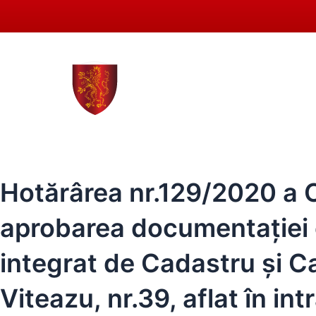
Skip
to
content
0258 - 731 318
secreta
ACASĂ
PRIMĂRIA SEBEȘ
CONSIL
Hotărârea nr.129/2020 a Co
aprobarea documentației c
integrat de Cadastru și Ca
Viteazu, nr.39, aflat în i