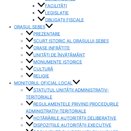
FACILITĂȚI
LEGISLAȚIE
OBLIGAȚII FISCALE
ORAȘUL SEBEȘ
PREZENTARE
SCURT ISTORIC AL ORAȘULUI SEBEȘ
ORAȘE INFRĂȚITE
UNITĂȚI DE ÎNVĂȚĂMÂNT
MONUMENTE ISTORICE
CULTURĂ
RELIGIE
MONITORUL OFICIAL LOCAL
STATUTUL UNITĂȚII ADMINISTRATIV-
TERITORIALE
REGULAMENTELE PRIVIND PROCEDURILE
ADMINISTRATIV-TERITORIALE
HOTĂRÂRILE AUTORITĂȚII DELIBERATIVE
DISPOZIȚIILE AUTORITĂȚII EXECUTIVE