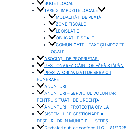
BUGET LOCAL
TAXE ȘI IMPOZITE LOCALE
MODALITĂȚI DE PLATĂ
ZONE FISCALE
LEGISLAȚIE
OBLIGAȚII FISCALE
COMUNICATE – TAXE ȘI IMPOZITE
LOCALE
ASOCIAȚII DE PROPRIETARI
GESTIONAREA CÂINILOR FĂRĂ STĂPÂN
PRESTATORI AVIZAȚI DE SERVICII
FUNERARE
ANUNȚURI
ANUNȚURI – SERVICIUL VOLUNTAR
PENTRU SITUAȚII DE URGENȚĂ
ANUNȚURI – PROTECȚIA CIVILĂ
SISTEMUL DE GESTIONARE A
DEȘEURILOR ÎN MUNICIPIUL SEBEȘ
Dezbateri publice conform H.C.L. 81/2025