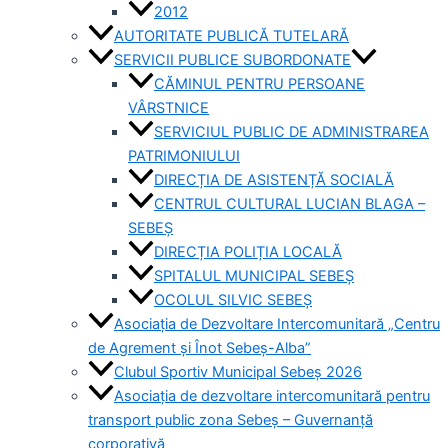
2012
AUTORITATE PUBLICĂ TUTELARĂ
SERVICII PUBLICE SUBORDONATE
CĂMINUL PENTRU PERSOANE
VÂRSTNICE
SERVICIUL PUBLIC DE ADMINISTRAREA
PATRIMONIULUI
DIRECȚIA DE ASISTENȚĂ SOCIALĂ
CENTRUL CULTURAL LUCIAN BLAGA –
SEBEȘ
DIRECȚIA POLIȚIA LOCALĂ
SPITALUL MUNICIPAL SEBEȘ
OCOLUL SILVIC SEBEȘ
Asociația de Dezvoltare Intercomunitară „Centru
de Agrement și Înot Sebeș-Alba”
Clubul Sportiv Municipal Sebeș 2026
Asociația de dezvoltare intercomunitară pentru
transport public zona Sebeș – Guvernanță
corporativă