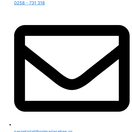
0258 - 731 318
secretariat@primariasebes.ro