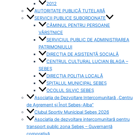
2012
AUTORITATE PUBLICĂ TUTELARĂ
SERVICII PUBLICE SUBORDONATE
CĂMINUL PENTRU PERSOANE
VÂRSTNICE
SERVICIUL PUBLIC DE ADMINISTRAREA
PATRIMONIULUI
DIRECȚIA DE ASISTENȚĂ SOCIALĂ
CENTRUL CULTURAL LUCIAN BLAGA –
SEBEȘ
DIRECȚIA POLIȚIA LOCALĂ
SPITALUL MUNICIPAL SEBEȘ
OCOLUL SILVIC SEBEȘ
Asociația de Dezvoltare Intercomunitară „Centru
de Agrement și Înot Sebeș-Alba”
Clubul Sportiv Municipal Sebeș 2026
Asociația de dezvoltare intercomunitară pentru
transport public zona Sebeș – Guvernanță
corporativă