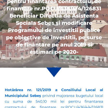
pentru finantarea contractului de
finantare nr.POCU/436/4/4/126831
beneficiar Directia de Asistenta
Sociala Sebes si modificare
Programului de investitii publice
pe obiective de investitii, pe surse
de finantare pe anul 2019 si
estimari pe 2020-
Hotărârea nr. 121/2019
a Consiliului Local al
Municipiului Sebeș
privind majorarea bugetului local
cu suma de 540,10 mii lei pentru finantarea
contractului de finantare nr.POCU/436/4/4/126831