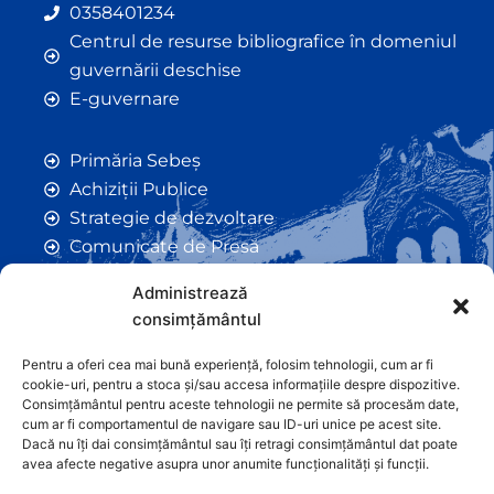
0358401234
Centrul de resurse bibliografice în domeniul
guvernării deschise
E-guvernare
Primăria Sebeș
Achiziții Publice
Strategie de dezvoltare
Comunicate de Presă
Taxe și Impozite Locale
Administrează
Anunțuri
consimțământul
Hotarâri de Consiliu
Certificate de Urbanism
Pentru a oferi cea mai bună experiență, folosim tehnologii, cum ar fi
cookie-uri, pentru a stoca și/sau accesa informațiile despre dispozitive.
Autorizații de Construcții
Consimțământul pentru aceste tehnologii ne permite să procesăm date,
Orașe Înfrățite
cum ar fi comportamentul de navigare sau ID-uri unice pe acest site.
Dacă nu îți dai consimțământul sau îți retragi consimțământul dat poate
Contact
avea afecte negative asupra unor anumite funcționalități și funcții.