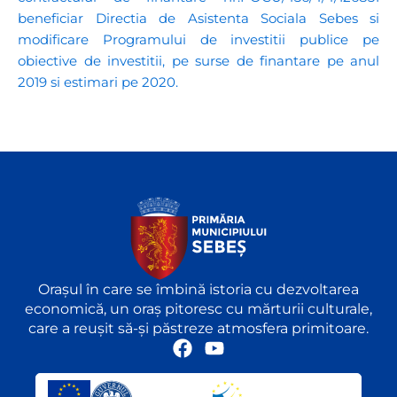
beneficiar Directia de Asistenta Sociala Sebes si
modificare Programului de investitii publice pe
obiective de investitii, pe surse de finantare pe anul
2019 si estimari pe 2020.
Orașul în care se îmbină istoria cu dezvoltarea
economică, un oraș pitoresc cu mărturii culturale,
care a reușit să-și păstreze atmosfera primitoare.
F
Y
a
o
c
u