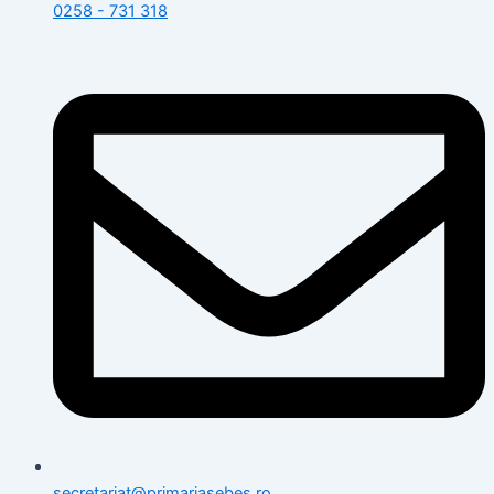
0258 - 731 318
secretariat@primariasebes.ro