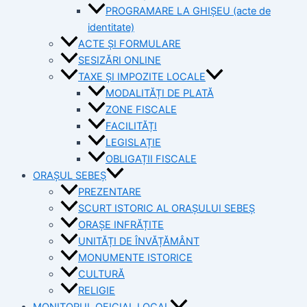
PROGRAMARE LA GHIȘEU (acte de
identitate)
ACTE ȘI FORMULARE
SESIZĂRI ONLINE
TAXE ȘI IMPOZITE LOCALE
MODALITĂȚI DE PLATĂ
ZONE FISCALE
FACILITĂȚI
LEGISLAȚIE
OBLIGAȚII FISCALE
ORAȘUL SEBEȘ
PREZENTARE
SCURT ISTORIC AL ORAȘULUI SEBEȘ
ORAȘE INFRĂȚITE
UNITĂȚI DE ÎNVĂȚĂMÂNT
MONUMENTE ISTORICE
CULTURĂ
RELIGIE
MONITORUL OFICIAL LOCAL