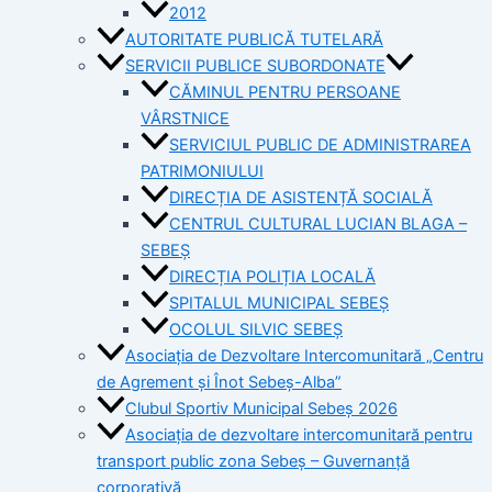
2012
AUTORITATE PUBLICĂ TUTELARĂ
SERVICII PUBLICE SUBORDONATE
CĂMINUL PENTRU PERSOANE
VÂRSTNICE
SERVICIUL PUBLIC DE ADMINISTRAREA
PATRIMONIULUI
DIRECȚIA DE ASISTENȚĂ SOCIALĂ
CENTRUL CULTURAL LUCIAN BLAGA –
SEBEȘ
DIRECȚIA POLIȚIA LOCALĂ
SPITALUL MUNICIPAL SEBEȘ
OCOLUL SILVIC SEBEȘ
Asociația de Dezvoltare Intercomunitară „Centru
de Agrement și Înot Sebeș-Alba”
Clubul Sportiv Municipal Sebeș 2026
Asociația de dezvoltare intercomunitară pentru
transport public zona Sebeș – Guvernanță
corporativă