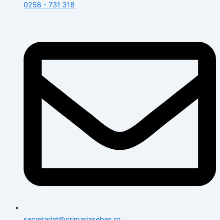
0258 - 731 318
secretariat@primariasebes.ro