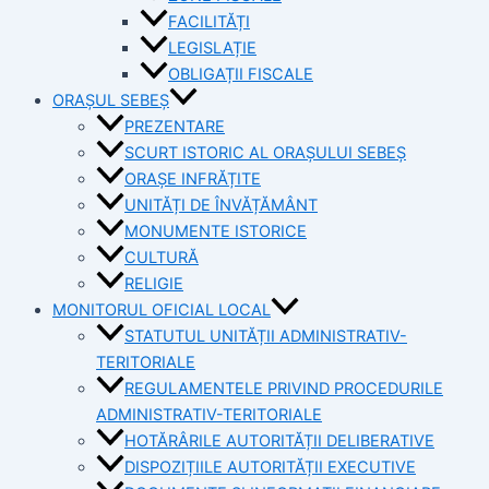
FACILITĂȚI
LEGISLAȚIE
OBLIGAȚII FISCALE
ORAȘUL SEBEȘ
PREZENTARE
SCURT ISTORIC AL ORAȘULUI SEBEȘ
ORAȘE INFRĂȚITE
UNITĂȚI DE ÎNVĂȚĂMÂNT
MONUMENTE ISTORICE
CULTURĂ
RELIGIE
MONITORUL OFICIAL LOCAL
STATUTUL UNITĂȚII ADMINISTRATIV-
TERITORIALE
REGULAMENTELE PRIVIND PROCEDURILE
ADMINISTRATIV-TERITORIALE
HOTĂRÂRILE AUTORITĂȚII DELIBERATIVE
DISPOZIȚIILE AUTORITĂȚII EXECUTIVE