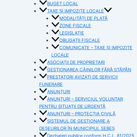
BUGET LOCAL
TAXE ȘI IMPOZITE LOCALE
MODALITĂȚI DE PLATĂ
ZONE FISCALE
LEGISLAȚIE
OBLIGAȚII FISCALE
COMUNICATE – TAXE ȘI IMPOZITE
LOCALE
ASOCIAȚII DE PROPRIETARI
GESTIONAREA CÂINILOR FĂRĂ STĂPÂN
PRESTATORI AVIZAȚI DE SERVICII
FUNERARE
ANUNȚURI
ANUNȚURI – SERVICIUL VOLUNTAR
PENTRU SITUAȚII DE URGENȚĂ
ANUNȚURI – PROTECȚIA CIVILĂ
SISTEMUL DE GESTIONARE A
DEȘEURILOR ÎN MUNICIPIUL SEBEȘ
Dezbateri publice conform H.C.L. 81/2025