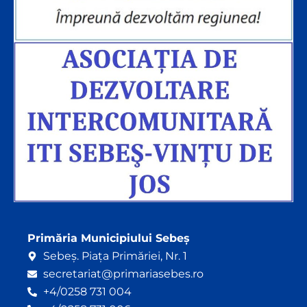
Primăria Municipiului Sebeș
Sebeș. Piața Primăriei, Nr. 1
secretariat@primariasebes.ro
+4/0258 731 004