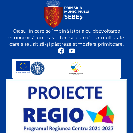
Orașul în care se îmbină istoria cu dezvoltarea
economică, un oraș pitoresc cu mărturii culturale,
care a reușit să-și păstreze atmosfera primitoare.
F
Y
a
o
c
u
e
t
b
u
o
b
o
e
k