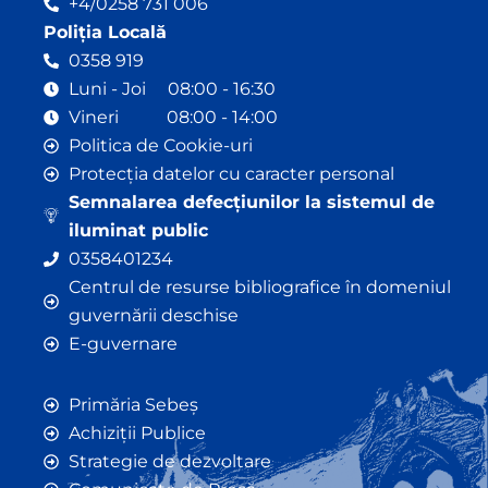
+4/0258 731 006
Poliția Locală
0358 919
Luni - Joi 08:00 - 16:30
Vineri 08:00 - 14:00
Politica de Cookie-uri
Protecția datelor cu caracter personal
Semnalarea defecțiunilor la sistemul de
iluminat public
0358401234
Centrul de resurse bibliografice în domeniul
guvernării deschise
E-guvernare
Primăria Sebeș
Achiziții Publice
Strategie de dezvoltare