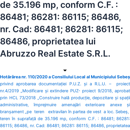
de 35.196 mp, conform C.F. :
86481; 86281: 86115; 86486,
nr. Cad: 86481; 86281: 86115;
86486, proprietatea lui
Abruzzo Real Estate S.R.L.
Hotărârea nr. 110/2020 a Consiliului Local al Municipiului Sebeș
privind aprobarea documentației P.U.Z. și a R.L.U. – proiect
nr.4/2019 „Modificare și extindere PUZ- proiect 9/2018, aprobat
prin HCL 73/2018 „Construire hală producție, depozitare și spații
administrative, împrejmuire amenajări exterioare anexe și
branșament „pe teren extravilan în partea de vest a loc. Sebeș,
teren în suprafață de 35.196 mp, conform C.F. : 86481; 86281:
86115; 86486, nr. Cad: 86481; 86281: 86115; 86486, proprietatea