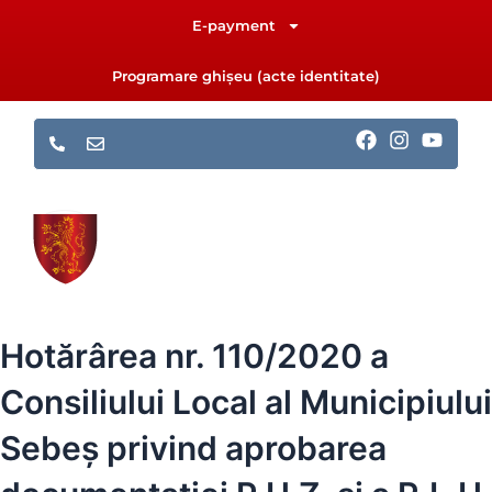
Skip
E-payment
to
content
Programare ghișeu (acte identitate)
F
I
Y
a
n
o
c
s
u
e
t
t
b
a
u
o
g
b
o
r
e
k
a
m
Hotărârea nr. 110/2020 a
Consiliului Local al Municipiului
Sebeș privind aprobarea