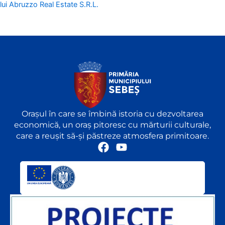
lui Abruzzo Real Estate S.R.L.
Orașul în care se îmbină istoria cu dezvoltarea
economică, un oraș pitoresc cu mărturii culturale,
care a reușit să-și păstreze atmosfera primitoare.
F
Y
a
o
c
u
e
t
b
u
o
b
o
e
k