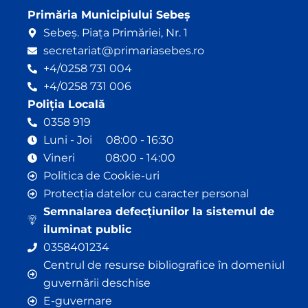
Primăria Municipiului Sebeș
Sebeș. Piața Primăriei, Nr. 1
secretariat@primariasebes.ro
+4/0258 731 004
+4/0258 731 006
Poliția Locală
0358 919
Luni - Joi 08:00 - 16:30
Vineri 08:00 - 14:00
Politica de Cookie-uri
Protecția datelor cu caracter personal
Semnalarea defecțiunilor la sistemul de
iluminat public
0358401234
Centrul de resurse bibliografice în domeniul
guvernării deschise
E-guvernare