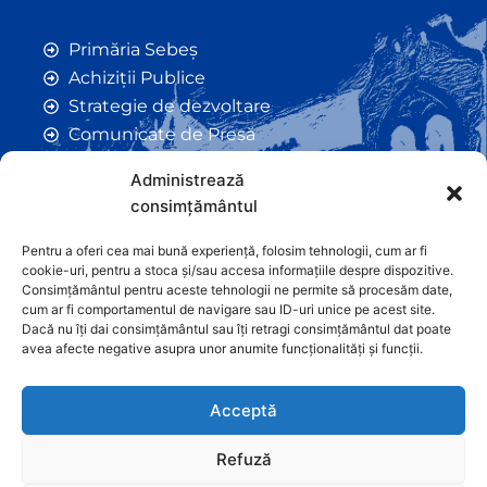
Primăria Sebeș
Achiziții Publice
Strategie de dezvoltare
Comunicate de Presă
Taxe și Impozite Locale
Administrează
Anunțuri
consimțământul
Hotarâri de Consiliu
Certificate de Urbanism
Pentru a oferi cea mai bună experiență, folosim tehnologii, cum ar fi
cookie-uri, pentru a stoca și/sau accesa informațiile despre dispozitive.
Autorizații de Construcții
Consimțământul pentru aceste tehnologii ne permite să procesăm date,
Orașe Înfrățite
cum ar fi comportamentul de navigare sau ID-uri unice pe acest site.
Dacă nu îți dai consimțământul sau îți retragi consimțământul dat poate
Contact
avea afecte negative asupra unor anumite funcționalități și funcții.
Acceptă
Refuză