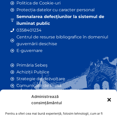
Politica de Cookie-uri
Protecția datelor cu caracter personal
Semnalarea defecțiunilor la sistemul de
iluminat public
0358401234
Centrul de resurse bibliografice în domeniul
guvernării deschise
E-guvernare
Primăria Sebeș
Achiziții Publice
Strategie de dezvoltare
Comunicate de Presă
Taxe și Impozite Locale
Administrează
Anunțuri
consimțământul
Hotarâri de Consiliu
Certificate de Urbanism
Pentru a oferi cea mai bună experiență, folosim tehnologii, cum ar fi