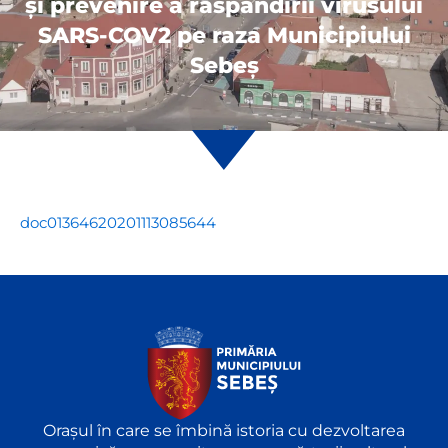
şi prevenire a răspândirii virusului
SARS-COV2 pe raza Municipiului
Sebeş
doc01364620201113085644
Orașul în care se îmbină istoria cu dezvoltarea