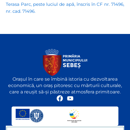
Terasa Parc, peste luciul de apă, înscris în CF nr. 71496,
nr. cad. 71496.
Orașul în care se îmbină istoria cu dezvoltarea
economică, un oraș pitoresc cu mărturii culturale,
care a reușit să-și păstreze atmosfera primitoare.
F
Y
a
o
c
u
e
t
b
u
o
b