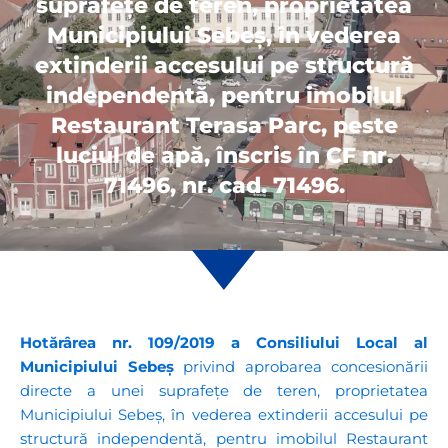
suprafețe de teren, proprietatea
Municipiului Sebeș, în vederea
extinderii accesului pe structură
independentă, pentru imobilul
Restaurant Terasa Parc, peste
luciul de apă, înscris în CF nr.
71496, nr. cad. 71496.
Hotărârea nr. 109/2019
a Consiliului Local al
Municipiului Sebeș
privind aprobarea concesionării
directe a unei suprafețe de teren, proprietatea
Municipiului Sebeș, în vederea extinderii accesului pe
structură independentă, pentru imobilul Restaurant