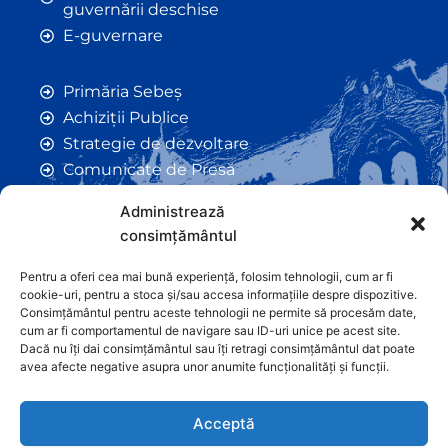
guvernării deschise
E-guvernare
Primăria Sebeș
Achiziții Publice
Strategie de dezvoltare
Comunicate de Presă
Taxe și Impozite Locale
Administrează
Anunțuri
consimțământul
Hotarâri de Consiliu
Certificate de Urbanism
Pentru a oferi cea mai bună experiență, folosim tehnologii, cum ar fi
cookie-uri, pentru a stoca și/sau accesa informațiile despre dispozitive.
Autorizații de Construcții
Consimțământul pentru aceste tehnologii ne permite să procesăm date,
Orașe Înfrățite
cum ar fi comportamentul de navigare sau ID-uri unice pe acest site.
Dacă nu îți dai consimțământul sau îți retragi consimțământul dat poate
Contact
avea afecte negative asupra unor anumite funcționalități și funcții.
Acceptă